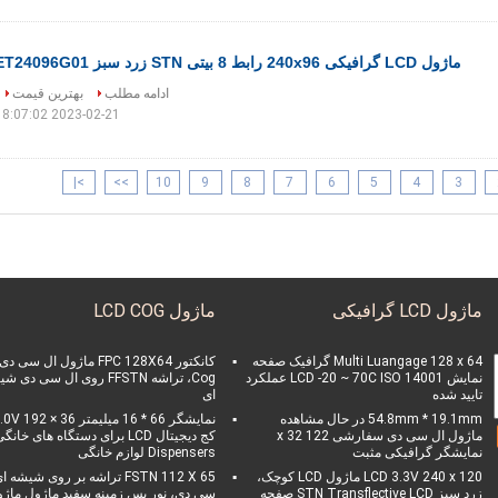
ماژول LCD گرافیکی 240x96 رابط 8 بیتی STN زرد سبز ET24096G01
ادامه مطلب
بهترین قیمت
2023-02-21 18:07:02
>|
>>
10
9
8
7
6
5
4
3
ماژول LCD گرافیکی
ماژول LCD COG
Multi Luangage 128 x 64 گرافیک صفحه
کانکتور FPC 128X64 ماژول ال سی دی
نمایش LCD -20 ~ 70C ISO 14001 عملکرد
Cog، تراشه FFSTN روی ال سی دی 
تایید شده
ای
54.8mm * 19.1mm در حال مشاهده
نمایشگر 66 * 16 میلیمتر V 192 × 36
ماژول ال سی دی سفارشی 122 x 32
کج دیجیتال LCD برای دستگاه های خانگ
نمایشگر گرافیکی مثبت
Dispensers لوازم خانگی
LCD 3.3V 240 x 120 ماژول LCD کوچک،
FSTN 112 X 65 تراشه بر روی شیشه 
زرد سبز STN Transflective LCD صفحه
سی دی، نور پس زمینه سفید ماژول ماژ