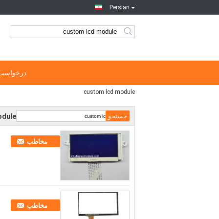
Persian
درخواست 
custom lcd module
odule
مخاطب
مخاطب