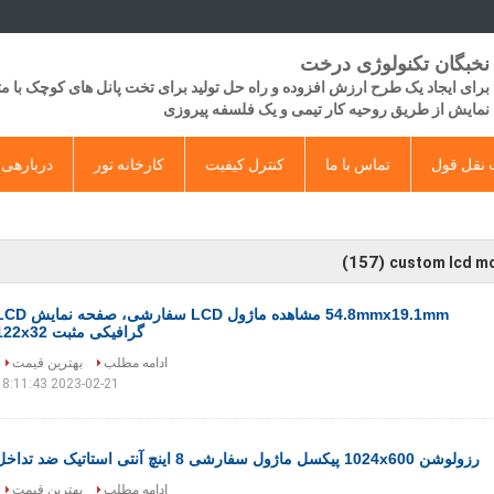
نخبگان تکنولوژی درخت
برای ایجاد یک طرح ارزش افزوده و راه حل تولید برای تخت پانل های کوچک با 
​​نمایش از طریق روحیه کار تیمی و یک فلسفه پیروزی
نقل قول
تماس با ما
کنترل کیفیت
کارخانه تور
دربارهی 
(157)
custom lcd m
54.8mmx19.1mm مشاهده ماژول LCD سفارشی، صفحه 
گرافیکی مثبت 122x32
ادامه مطلب
بهترین قیمت
2023-02-21 18:11:43
رزولوشن 1024x600 پیکسل ماژول سفارشی 8 اینچ آنتی استاتیک ضد تداخل
ادامه مطلب
بهترین قیمت