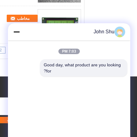
مخاطب
John Shu
2
1
<<
|<
Page 1 of 16
7:03 PM
Good day, what product are you looking 
for?
درخواست نقل قول
بفرست
E-Mail
نقشه سایت
| سایت موبایل
|