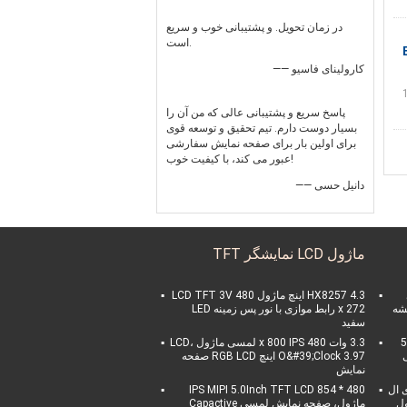
در زمان تحویل. و پشتیبانی خوب و سریع
است.
—— کارولینای فاسیو
پاسخ سریع و پشتیبانی عالی که من آن را
بسیار دوست دارم. تیم تحقیق و توسعه قوی
برای اولین بار برای صفحه نمایش سفارشی
عبور می کند، با کیفیت خوب!
—— دانیل حسی
ماژول LCD نمایشگر TFT
HX8257 4.3 اینچ ماژول LCD TFT 3V 480
شیشه
x 272 رابط موازی با نور پس زمینه LED
سفید
5.0
3.3 وات 480 x 800 IPS لمسی ماژول LCD،
ی
O&#39;Clock 3.97 اینچ RGB LCD صفحه
نمایش
ای ال
480 * 854 IPS MIPI 5.0Inch TFT LCD
ول
ماژول، صفحه نمایش لمسی Capactive