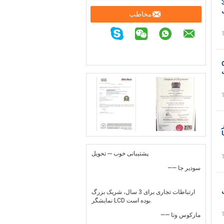
3.3V
مخاطب
 -
یور
پشتیبانی خوب --- تحویل
—— سودیر جا
ارتباطات تجاری برای 3 سال، شریک بزرگ
نمایشگر LCD بوده است.
—— مارکوس وتا