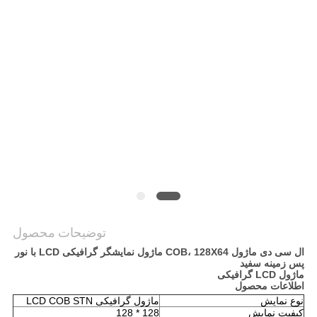
نقشه
سایت
حریم
خصوصی
توضیحات محصول
ال سی دی ماژول COB، 128X64 ماژول نمایشگر گرافیکی LCD با نور
پس زمینه سفید
ماژول LCD گرافیکی
اطلاعات محصول
نوع نمایش
ماژول گرافیکی LCD COB STN
کیفیت نمایش
128 * 128