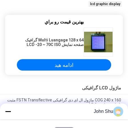
lcd graphic display
بهترين قيمت رو براي
Multi Luangage 128 x 64 گرافیک
صفحه نمایش LCD -20 ~ 70C ISO
14001 عملکرد تایید شده
ادامه هید
ماژول LCD گرافیکی
COG 240 x 160 ماژول ال ای دی گرافیکی FSTN Transflective مثبت
با زاویه ساعت 6 O '
John Shu
5V STN زرد سبز 192 X 32 صفحه نمایش گرافیکی، ماژول نمایشگر
گرافیکی LCD