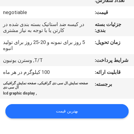
تعداد سفارش:
تور
قیمت:
negotiable
کنترل
جزئیات بسته
در کیسه ضد استاتیک بسته بندی شده در
بندی:
کارتن یا با توجه به نیاز مشتری
کیفیت
زمان تحویل:
5 روز برای نمونه و 20-25 روز برای تولید
انبوه
تماس
شرایط پرداخت:
T/T, وسترن یونیون
با
ما
قابلیت ارائه:
100 کیلوگرم در هر ماه
برجسته:
صفحه نمایش ال سی دی گرافیکی، صفحه نمایش گرافیکی
ال سی دی
اخبار
,
lcd graphic display
درخواست
بهترین قیمت
نقل قول