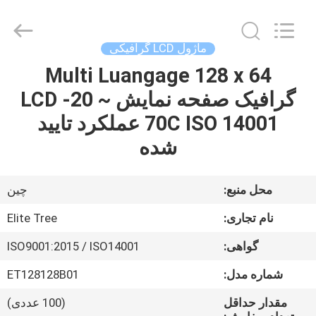
2026
Elite
Tree
Technology.
All
ماژول LCD گرافیکی
Rights
Reserved.
Multi Luangage 128 x 64
خانه
گرافیک صفحه نمایش LCD -20 ~
محصولات
70C ISO 14001 عملکرد تایید
شده
فیلم
های
محل منبع:
چین
نام تجاری:
Elite Tree
دربارهی
گواهی:
ISO9001:2015 / ISO14001
ما
شماره مدل:
ET128128B01
کارخانه
مقدار حداقل
(100 عددی)