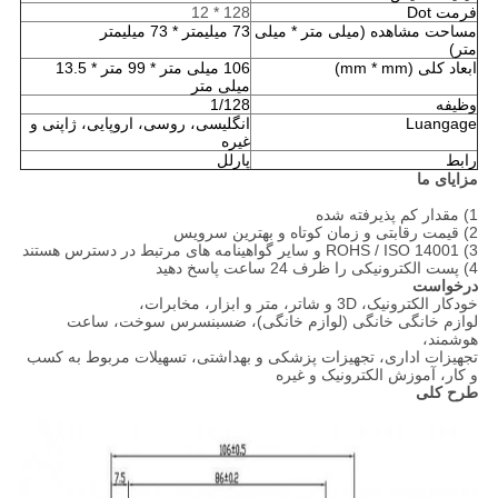
فرمت Dot
128 * 12
مساحت مشاهده (میلی متر * میلی
73 میلیمتر * 73 میلیمتر
متر)
ابعاد کلی (mm * mm)
106
میلی متر * 99 متر * 13.5
میلی متر
وظیفه
1/128
Luangage
انگلیسی، روسی، اروپایی، ژاپنی و
غیره
رابط
پارلل
مزایای ما
1) مقدار کم پذیرفته شده
2) قیمت رقابتی و زمان کوتاه و بهترین سرویس
3) ROHS / ISO 14001 و سایر گواهینامه های مرتبط در دسترس هستند
4) پست الکترونیکی را ظرف 24 ساعت پاسخ دهید
درخواست
خودکار الکترونیک، 3D و شاتر، متر و ابزار، مخابرات،
لوازم خانگی خانگی (لوازم خانگی)، ضسبنسرس سوخت، ساعت
هوشمند،
تجهیزات اداری، تجهیزات پزشکی و بهداشتی، تسهیلات مربوط به کسب
و کار، آموزش الکترونیک و غیره
طرح کلی