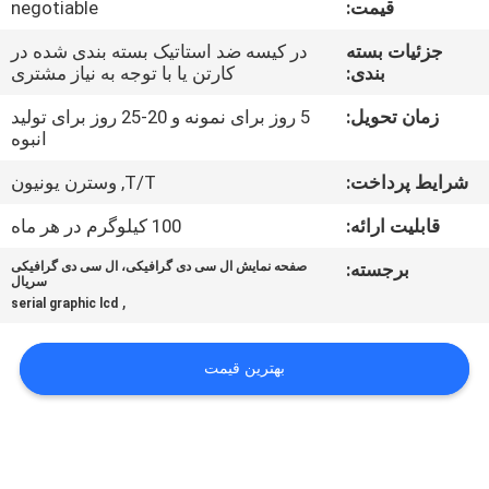
قیمت:
negotiable
تور
جزئیات بسته
در کیسه ضد استاتیک بسته بندی شده در
بندی:
کارتن یا با توجه به نیاز مشتری
کنترل
کیفیت
زمان تحویل:
5 روز برای نمونه و 20-25 روز برای تولید
انبوه
شرایط پرداخت:
T/T, وسترن یونیون
تماس
با
قابلیت ارائه:
100 کیلوگرم در هر ماه
ما
برجسته:
صفحه نمایش ال سی دی گرافیکی، ال سی دی گرافیکی
سریال
,
serial graphic lcd
اخبار
بهترین قیمت
درخواست
نقل قول