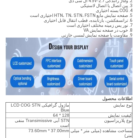
2. ولتاژ رانندگی 2.7-4.5V ال سی دی
3. پین اتصال یا اتصال لاستیکی
4. COG بسته اختیاری
5. صفحه نمایش مایع HTN، TN، STN، FSTN اختیاری است
6. ترانسفکشن، بازتابنده، قطب انتقال قابل اختیاری
7. نور پس زمینه مختلف اختیاری است
8. خوب در صفحه نمایش VA
9. مقاومت یا صفحه نمایش لمسی خازنی
اطلاعات محصول
نوع نمایش
ماژول گرافیکی LCD COG STN
Blue
کیفیت نمایش
128 * 64
نوع پلاریزاسیون
STN آبی Transimissive منفی
است
مساحت مشاهده (میلی متر * میلی
73.60mm * 37.00mm
متر)