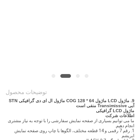
نقشه
سایت
حریم
خصوصی
توضیحات محصول
9. ماژول LCD ماژول COG 128 * 64 ماژول ال ای دی گرافیکی STN
آبی Transimissive منفی است
ماژول LCD گرافیکی
اطلاعات شرکت
ما می توانیم بسیاری از صفحه نمایش سفارشی را با توجه به نیاز مشتری
انجام دهیم.
1. رقم 7 رقمی و 14 قطعه مختلف، الگوها با چاپ روی صفحه نمایش
ابریشم