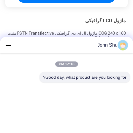
ماژول LCD گرافیکی
COG 240 x 160 ماژول ال ای دی گرافیکی FSTN Transflective مثبت
با زاویه ساعت 6 O '
John Shu
5V STN زرد سبز 192 X 32 صفحه نمایش گرافیکی، ماژول نمایشگر
گرافیکی LCD
12:18 PM
COB STN آبی گرافیک ماژول ال سی دی 122 x 32 با نور پس زمینه
سفید برای پزشکی
Good day, what product are you looking for?
دسته بندی های محبوب
همه
ماژول LCD نمایشگر 
ماژول LCD COG
TFT
ماژول LCD ماتریس 
ماژول LCD گرافیکی
نقطه