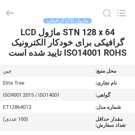
2026
Elite
Tree
Technology.
All
ماژول LCD گرافیکی
Rights
Reserved.
STN 128 x 64 ماژول LCD
خانه
گرافیکی برای خودکار الکترونیک
محصولات
ISO14001 ROHS تایید شده است
فیلم
محل منبع:
چین
های
نام تجاری:
Elite Tree
گواهی:
ISO9001:2015 / ISO14001
دربارهی
شماره مدل:
ET12864G13
ما
مقدار حداقل
(100 عددی)
تعداد سفارش:
کارخانه