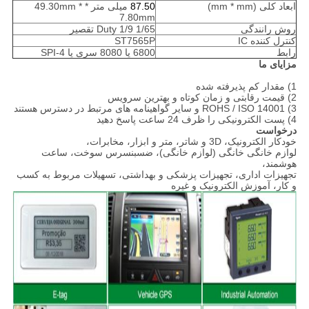
ابعاد کلی (mm * mm)
87.50
میلی متر * 49.30mm *
7.80mm
روش رانندگی
1/65 Duty 1/9 تقصیر
کنترل کننده IC
ST7565P
رابط
6800 یا 8080 سری یا SPI-4
مزایای ما
1) مقدار کم پذیرفته شده
2) قیمت رقابتی و زمان کوتاه و بهترین سرویس
3) ROHS / ISO 14001 و سایر گواهینامه های مرتبط در دسترس هستند
4) پست الکترونیکی را ظرف 24 ساعت پاسخ دهید
درخواست
خودکار الکترونیک، 3D و شاتر، متر و ابزار، مخابرات،
لوازم خانگی خانگی (لوازم خانگی)، ضسبنسرس سوخت، ساعت
هوشمند،
تجهیزات اداری، تجهیزات پزشکی و بهداشتی، تسهیلات مربوط به کسب
و کار، آموزش الکترونیک و غیره