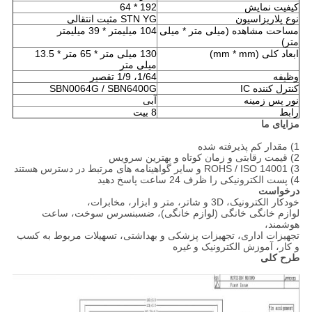
کیفیت نمایش
192 * 64
نوع پلاریزاسیون
STN YG مثبت انتقالی
مساحت مشاهده (میلی متر * میلی
104 میلیمتر * 39 میلیمتر
متر)
ابعاد کلی (mm * mm)
130
میلی متر * 65 متر * 13.5
میلی متر
وظیفه
1/64، 1/9 تقصیر
کنترل کننده IC
SBN0064G / SBN6400G
نور پس زمینه
آبی
رابط
8 بیت
مزایای ما
1) مقدار کم پذیرفته شده
2) قیمت رقابتی و زمان کوتاه و بهترین سرویس
3) ROHS / ISO 14001 و سایر گواهینامه های مرتبط در دسترس هستند
4) پست الکترونیکی را ظرف 24 ساعت پاسخ دهید
درخواست
خودکار الکترونیک، 3D و شاتر، متر و ابزار، مخابرات،
لوازم خانگی خانگی (لوازم خانگی)، ضسبنسرس سوخت، ساعت
هوشمند،
تجهیزات اداری، تجهیزات پزشکی و بهداشتی، تسهیلات مربوط به کسب
و کار، آموزش الکترونیک و غیره
طرح کلی