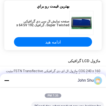
بهترين قيمت رو براي
صفحه نمایش ال سی دی گرافیکی
Super Twisted، گرافیک 192 x 64 5V
سریال گرافیکی
ادامه هید
ماژول LCD گرافیکی
COG 240 x 160 ماژول ال ای دی گرافیکی FSTN Transflective مثبت
با زاویه ساعت 6 O '
John Shu
5V STN زرد سبز 192 X 32 صفحه نمایش گرافیکی، ماژول نمایشگر
گرافیکی LCD
7:35 PM
COB STN آبی گرافیک ماژول ال سی دی 122 x 32 با نور پس زمینه
سفید برای پزشکی