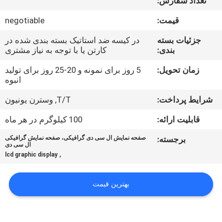
تعداد سفارش:
تور
قیمت:
negotiable
کنترل
جزئیات بسته
در کیسه ضد استاتیک بسته بندی شده در
بندی:
کارتن یا با توجه به نیاز مشتری
کیفیت
زمان تحویل:
5 روز برای نمونه و 20-25 روز برای تولید
انبوه
تماس
شرایط پرداخت:
T/T, وسترن یونیون
با
ما
قابلیت ارائه:
100 کیلوگرم در هر ماه
برجسته:
صفحه نمایش ال سی دی گرافیکی، صفحه نمایش گرافیکی
ال سی دی
اخبار
,
lcd graphic display
درخواست
بهترین قیمت
نقل قول