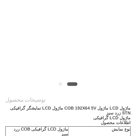
نقشه
سایت
حریم
خصوصی
توضیحات محصول
ماژول LCD ماژول COB 192X64 5V ماژول LCD نمایشگر گرافیکی
STN زرد سبز
ماژول LCD گرافیکی
اطلاعات محصول
نوع نمایش
ماژول LCD گرافیکی COB زرد
سبز