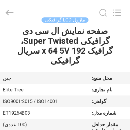
2026
Elite
Tree
Technology.
All
ماژول LCD گرافیکی
Rights
Reserved.
صفحه نمایش ال سی دی
خانه
گرافیکی Super Twisted،
محصولات
گرافیک 192 x 64 5V سریال
گرافیکی
فیلم
های
محل منبع:
چین
نام تجاری:
Elite Tree
دربارهی
گواهی:
ISO9001:2015 / ISO14001
ما
شماره مدل:
ET19264B03
کارخانه
مقدار حداقل
(100 عددی)