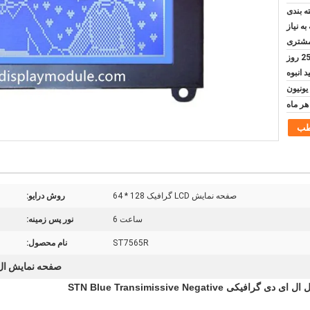
ه بندی
به نیاز
شتری
5 روز برای نمونه و 20-25 روز
د انبوه
طب
صفحه نمایش LCD گرافیک 128 * 64
روش درایو:
ساعت 6
نور پس زمینه:
ST7565R
نام محصول:
صفحه نمایش ال