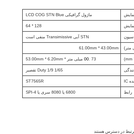
نمایش
ماژول گرافیکی LCD COG STN Blue
مایش
128 * 64
اسیون
STN آبی Transimissive منفی است
 متر)
61.00mm * 43.00mm
73
.00
میلی متر * 53.00mm * 6.20mm
ندگی
1/65 Duty 1/9 تقصیر
ه IC
ST7565R
رابط
6800 یا 8080 سری یا SPI-4