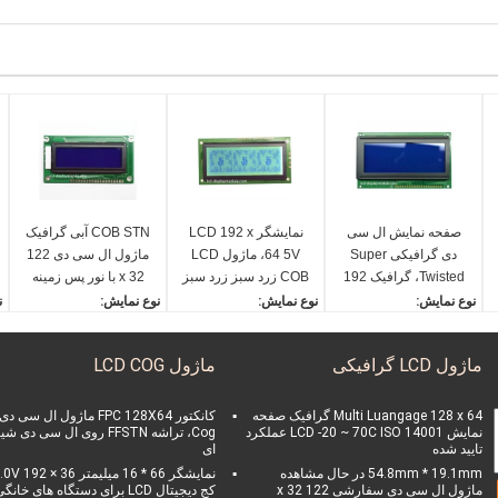
صفحه نمایش ال سی
نمایشگر LCD 192 x
COB STN آبی گرافیک
دی گرافیکی Super
64 5V، ماژول LCD
ماژول ال سی دی 122
Twisted، گرافیک 192
COB زرد سبز زرد سبز
x 32 با نور پس زمینه
x 64 5V سریال
سفید برای پزشکی
نوع نمایش:
نوع نمایش:
نوع نمایش:
ن
گرافیکی
افیک
COB 192 * 64 صفحه LC
COB 192 * 64 صفحه LC
صفحه نمایش LCD گرافیک
D گرافیکی
D گرافیکی
122 * 32
D گ
ماژول LCD گرافیکی
ماژول LCD COG
جهت مشاهده:
جهت مشاهده:
جهت مشاهده:
و
ساعت 6
ساعت 6
ساعت 6
32
روش درایو:
رابط:
روش درایو:
ن
Multi Luangage 128 x 64 گرافیک صفحه
کانکتور FPC 128X64 ماژول ال سی دی
نمایش LCD -20 ~ 70C ISO 14001 عملکرد
Cog، تراشه FFSTN روی ال سی دی 
1/64 وظیفه 1/9 تقصیر
8 بیت
1/32 وظیفه 1/6 تقصیر
ز
تایید شده
ای
رابط:
نور پس زمینه:
رابط:
:
54.8mm * 19.1mm در حال مشاهده
نمایشگر 66 * 16 میلیمتر V 192 × 36
8 بیت
زرد سبز
6800
F
ماژول ال سی دی سفارشی 122 x 32
کج دیجیتال LCD برای دستگاه های خانگ