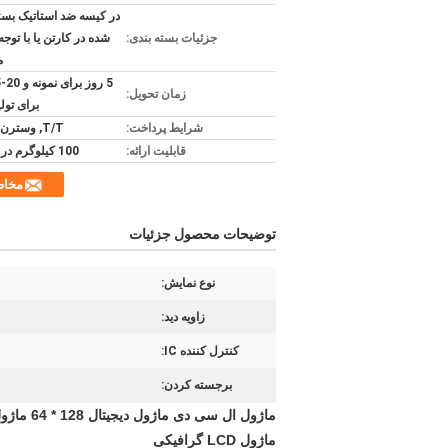
در کیسه ضد استاتیک بست
جزئیات بسته بندی:
شده در کارتن یا با توجه 
م
زمان تحویل:
برای تولی
شرایط پرداخت:
T/T, وسترن یونیون
قابلیت ارائه:
100 کیلوگرم در هر ماه
مخا
توضیحات محصول جزئیات
نوع نمایش:
زاویه دید:
کنترل کننده IC:
برجسته کردن:
ماژول ال سی دی ماژول دیجیتال 128 * 64 ماژول ال ای دی گرافیکی STN Blue Transimissive Negative
ماژول LCD گرافیکی