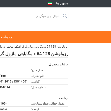
Persian
درخواست 
رزولوشن 128 x 64 مگابایتی ماژول گرافیکی مجهز به مانیتور بی سیم برای ساعت هوشمند
رزولوشن 128 x 64 مگابایتی ماژول گرافیکی مجهز به مانیتور بی سیم برای ساعت هوشمند
جزئیات محصول:
محل منبع:
نام تجاری:
 Tree
گواهی:
01:2015 / ISO14001
شماره مدل:
864G14
پرداخت:
مقدار حداقل تعداد سفارش:
(100 عددی)
قیمت:
iable