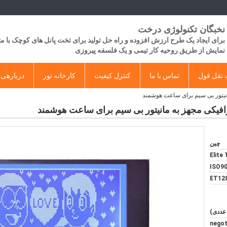
نخبگان تکنولوژی درخت
برای ایجاد یک طرح ارزش افزوده و راه حل تولید برای تخت پانل های کوچک با 
​​نمایش از طریق روحیه کار تیمی و یک فلسفه پیروزی
نقل قول
تماس با ما
کنترل کیفیت
کارخانه تور
دربارهی 
چین
Elite
ISO90
ET12
negot