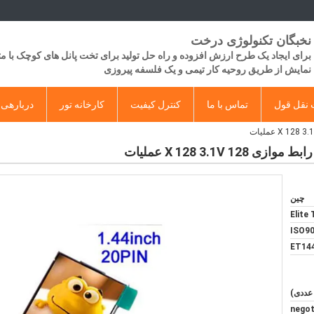
نخبگان تکنولوژی درخت
برای ایجاد یک طرح ارزش افزوده و راه حل تولید برای تخت پانل های کوچک با 
​​نمایش از طریق روحیه کار تیمی و یک فلسفه پیروزی
نقل قول
تماس با ما
کنترل کیفیت
کارخانه تور
دربارهی 
چین
Elite
ISO90
ET14
negot