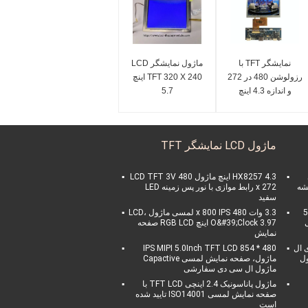
نمایشگر TFT با
ماژول نمایشگر LCD
رزولوشن 480 در 272
TFT 320 X 240 اینچ
و اندازه 4.3 اینچ
5.7
ماژول LCD نمایشگر TFT
HX8257 4.3 اینچ ماژول LCD TFT 3V 480
شیشه
x 272 رابط موازی با نور پس زمینه LED
سفید
5.0
3.3 وات 480 x 800 IPS لمسی ماژول LCD،
ی
O&#39;Clock 3.97 اینچ RGB LCD صفحه
نمایش
ای ال
480 * 854 IPS MIPI 5.0Inch TFT LCD
ول
ماژول، صفحه نمایش لمسی Capactive
ماژول ال سی دی سفارشی
ماژول پاناسونیک 2.4 اینچی TFT LCD با
صفحه نمایش لمسی ISO14001 تایید شده
است