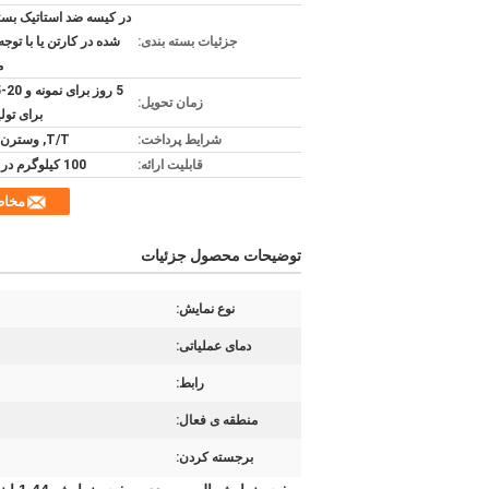
در کیسه ضد استاتیک بست
جزئیات بسته بندی:
شده در کارتن یا با توجه 
م
زمان تحویل:
برای تولی
شرایط پرداخت:
T/T, وسترن یونیون
قابلیت ارائه:
100 کیلوگرم در هر ماه
مخا
توضیحات محصول جزئیات
نوع نمایش:
دمای عملیاتی:
رابط:
منطقه ی فعال:
برجسته کردن: