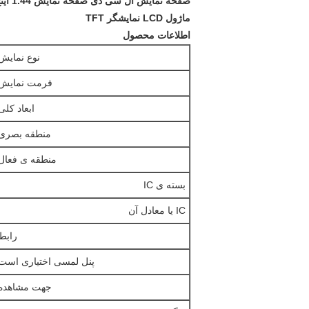
صفحه نمایش ال سی دی صفحه نمایش 1.44 اینچ 128 * 128 پیکسل RGB
ماژول LCD نمایشگر TFT
اطلاعات محصول
نوع نمایش
فرمت نمایش
ابعاد کلی
منطقه بصری
منطقه ی فعال
بسته ی IC
IC یا معادل آن
رابط
پنل لمسی اختیاری است
جهت مشاهده