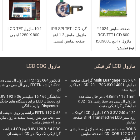
صفحه نمایش 1024 *
گرد IPS SPI TFT LCD
10.1 ماژول LCD TFT
600 RGB TFT LCD
ماژول نمایش 1.3 اینچ
1280 X 800 اینچی
ماژول 7 اینچ ISO9001
صفحه نمایش لمسی
تایید LED نور پس زمینه
240 * 240
نوع نمایش:
سفید
TF
صفحه نمایش TFT، 7 * 1
ا ص
024 * 600 TFT ماژول با
ماژول LCD گرافیکی
ماژول LCD COG
صفحه لمسی
جهت مشاهده:
ساعت 6
Multi Luangage 128 x 64 گرافیک صفحه
کانکتور FPC 128X64 ماژول ال سی دی
نمایش LCD -20 ~ 70C ISO 14001 عملکرد
Cog، تراشه FFSTN روی ال سی دی 
عمل ولتاژ:
تایید شده
ای
2.8V
54.8mm * 19.1mm در حال مشاهده
نمایشگر 66 * 16 میلیمتر V 192 × 36
دمای عملیاتی:
ماژول ال سی دی سفارشی 122 x 32
کج دیجیتال LCD برای دستگاه های خانگ
-20 ~ 70 درجه سانتیگراد
نمایشگر گرافیکی مثبت
Dispensers لوازم خانگی
LCD 3.3V 240 x 120 ماژول LCD کوچک،
FSTN 112 X 65 تراشه بر روی شیشه 
زرد سبز STN Transflective LCD صفحه
سی دی، نور پس زمینه سفید ماژول ماژ
نمایش
ماوراء بنفش مثبت
ROHS سفید نور پس زمینه ماژول سفارشی
3.0V 128 X 64 COG نوع LCD، تراشه
LCD، COB 122 X 32 صفحه نمایش
گرافیکی تک رنگ در LCD شیشه ای
گرافیکی