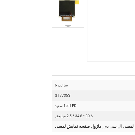
ساعت 6
ST7735S
1pc LED سفید
30.6 * 34.8 * 2.5 میلیمتر
 لمسی ال سی دی
ماژول صفحه نمایش لمسی
,