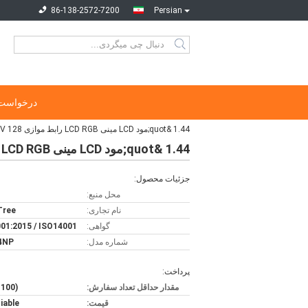
86-138-2572-7200
Persian
درخواست 
1.44 &quot;مود LCD مینی LCD RGB رابط موازی 128 X 128 3.1V عملیات
1.44 &quot;مود LCD مینی LCD RGB رابط موازی 128 X 128 3.1V عملیات
جزئیات محصول:
محل منبع:
نام تجاری:
 Tree
گواهی:
01:2015 / ISO14001
شماره مدل:
4NP
پرداخت:
مقدار حداقل تعداد سفارش:
(100 عددی)
قیمت:
iable