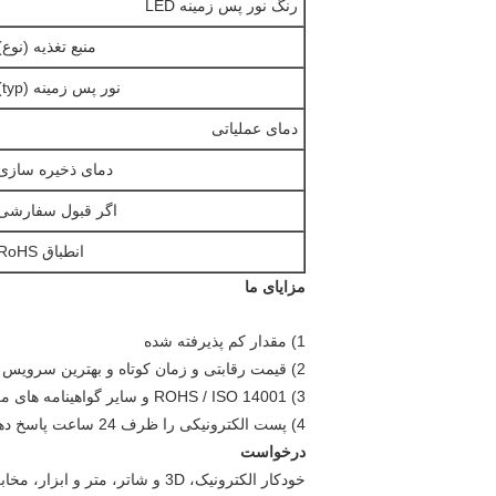
رنگ نور پس زمینه LED
منبع تغذیه (نوع)
نور پس زمینه (typ)
دمای عملیاتی
دمای ذخیره سازی
اگر قبول سفارشی
انطباق RoHS
مزایای ما
1) مقدار کم پذیرفته شده
2) قیمت رقابتی و زمان کوتاه و بهترین سرویس
3) ROHS / ISO 14001 و سایر گواهینامه های مرتبط در دسترس هستند
4) پست الکترونیکی را ظرف 24 ساعت پاسخ دهید
درخواست
خودکار الکترونیک، 3D و شاتر، متر و ابزار، مخابرات،