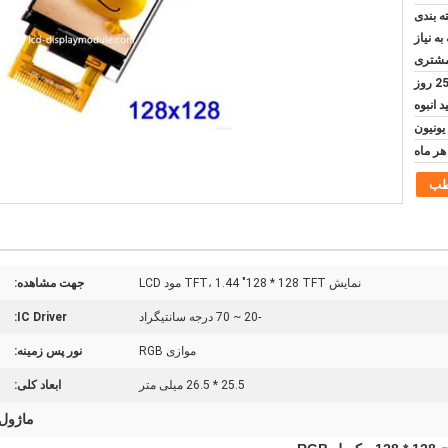
ه بندی
به نیاز
شتری
5 روز برای نمونه و 20-25 روز
د انبوه
طب
نمایش TFT، 1.44 "128 * 128 TFT مود LCD
جهت مشاهده:
-20 ~ 70 درجه سانتیگراد
IC Driver:
موازی RGB
نور پس زمینه:
25.5 * 26.5 میلی متر
ابعاد کلی:
ماژول