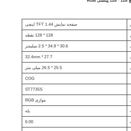
صفحه نمایش TFT 1.44 اینچی
128 * 128 نقطه
30.6 * 34.8 * 2.5 میلیمتر
27.7 * 32.4mm
25.5 * 26.5 میلی متر
COG
ST7735S
موازی RGB
بله
6:00