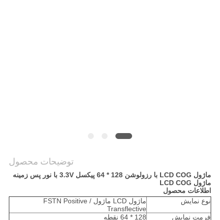
نقشه
سایت
حریم
خصوصی
توضیحات محصول
ماژول LCD COG با رزولوشن 128 * 64 پیکسل 3.3V با نور پس زمینه
ماژول LCD COG
اطلاعات محصول
نوع نمایش
ماژول LCD ماژول FSTN Positive /
Transflective
فرمت نمایش
128 * 64 نقطه