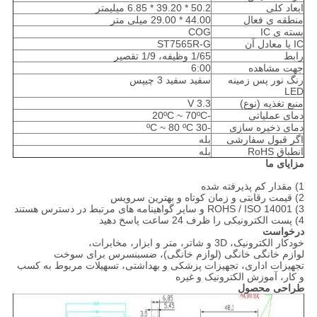
ابعاد کلی
50.2 * 39.20 * 6.85 میلیمتر
منطقه ی فعال
44.00 * 29.00 میلی متر
بسته ی IC
COG
IC یا معادل آن
ST7565R-G
رابط
1/65 وظیفه، 1/9 تقصیر
جهت مشاهده
6:00
رنگ نور پس زمینه
سفید سفید 3 چیپس
LED
منبع تغذیه (نوع)
3.3 V
دمای عملیاتی
-20ºC ~ 70ºC
دمای ذخیره سازی
-30 ºC ~ 80 ºC
اگر قبول سفارشی
بله
انطباق RoHS
بله
مزایای ما
1) مقدار کم پذیرفته شده
2) قیمت رقابتی و زمان کوتاه و بهترین سرویس
3) ROHS / ISO 14001 و سایر گواهینامه های مرتبط در دسترس هستند
4) پست الکترونیکی را ظرف 24 ساعت پاسخ دهید
درخواست
خودکار الکترونیک، 3D و شاتر، متر و ابزار، مخابرات،
لوازم خانگی خانگی (لوازم خانگی)، ضسبنسرس برای سوخت
تجهیزات اداری، تجهیزات پزشکی و بهداشتی، تسهیلات مربوط به کسب
و کار، آموزش الکترونیک و غیره
طراحی محصول