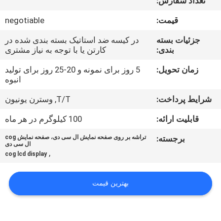
تعداد سفارش:
تور
قیمت:
negotiable
کنترل
جزئیات بسته
در کیسه ضد استاتیک بسته بندی شده در
بندی:
کارتن یا با توجه به نیاز مشتری
کیفیت
زمان تحویل:
5 روز برای نمونه و 20-25 روز برای تولید
انبوه
تماس
شرایط پرداخت:
T/T, وسترن یونیون
با
ما
قابلیت ارائه:
100 کیلوگرم در هر ماه
برجسته:
تراشه بر روی صفحه نمایش ال سی دی، صفحه نمایش cog
ال سی دی
اخبار
,
cog lcd display
درخواست
بهترین قیمت
نقل قول