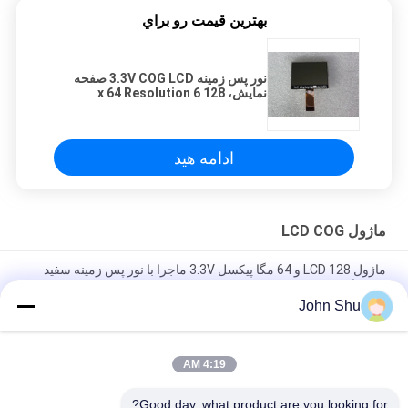
بهترين قيمت رو براي
نور پس زمینه 3.3V COG LCD صفحه
نمایش، 128 x 64 Resolution 6
O'Clock COG نوع LCD
ادامه هید
ماژول LCD COG
ماژول LCD 128 و 64 مگا پیکسل 3.3V ماجرا با نور پس زمینه سفید
منفی است
John Shu
FSTN COG LCD Module128 X 128 Dots 6 O'Clock با اتصال FPC
ISO 14001 تایید شده
4:19 AM
LCD صفحه نمایش مثبت COG، 64X128 9.5V LED چراغ LED
Transflective LED
Good day, what product are you looking for?