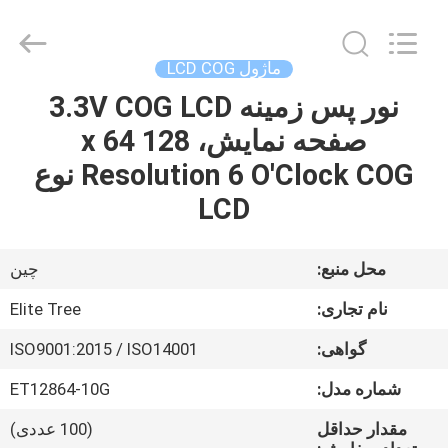
2026
Elite
Tree
Technology.
All
ماژول LCD COG
Rights
Reserved.
نور پس زمینه 3.3V COG LCD
خانه
صفحه نمایش، 128 x 64
محصولات
Resolution 6 O'Clock COG نوع
LCD
فیلم
های
محل منبع:
چین
نام تجاری:
Elite Tree
دربارهی
گواهی:
ISO9001:2015 / ISO14001
ما
شماره مدل:
ET12864-10G
کارخانه
مقدار حداقل
(100 عددی)