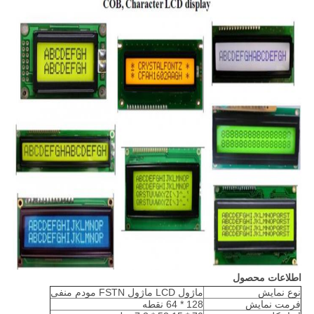
اطلاعات محصول
نوع نمایش
ماژول LCD ماژول FSTN مودم منفی
فرمت نمایش
128 * 64 نقطه