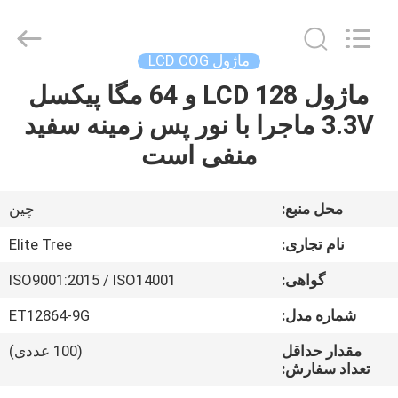
2026
Elite
Tree
Technology.
All
ماژول LCD COG
Rights
Reserved.
ماژول LCD 128 و 64 مگا پیکسل
خانه
3.3V ماجرا با نور پس زمینه سفید
محصولات
منفی است
فیلم
محل منبع:
چین
های
نام تجاری:
Elite Tree
گواهی:
ISO9001:2015 / ISO14001
دربارهی
شماره مدل:
ET12864-9G
ما
مقدار حداقل
(100 عددی)
تعداد سفارش:
کارخانه