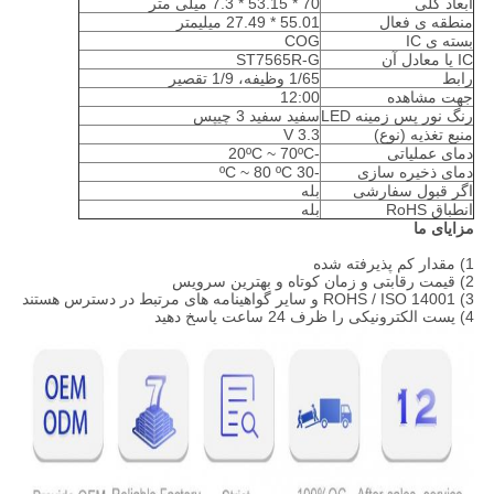
ابعاد کلی
70 * 53.15 * 7.3 میلی متر
منطقه ی فعال
55.01 * 27.49 میلیمتر
بسته ی IC
COG
IC یا معادل آن
ST7565R-G
رابط
1/65 وظیفه، 1/9 تقصیر
جهت مشاهده
12:00
رنگ نور پس زمینه LED
سفید سفید 3 چیپس
منبع تغذیه (نوع)
3.3 V
دمای عملیاتی
-20ºC ~ 70ºC
دمای ذخیره سازی
-30 ºC ~ 80 ºC
اگر قبول سفارشی
بله
انطباق RoHS
بله
مزایای ما
1) مقدار کم پذیرفته شده
2) قیمت رقابتی و زمان کوتاه و بهترین سرویس
3) ROHS / ISO 14001 و سایر گواهینامه های مرتبط در دسترس هستند
4) پست الکترونیکی را ظرف 24 ساعت پاسخ دهید