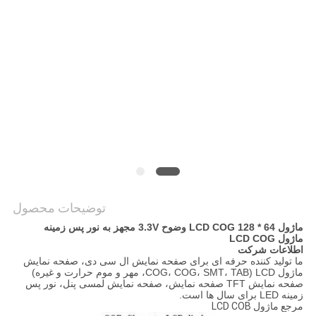
نقشه
سایت
حریم
خصوصی
توضیحات محصول
ماژول LCD COG 128 * 64 وضوح 3.3V مجهز به نور پس زمینه
ماژول LCD COG
اطلاعات شرکت
ما تولید کننده حرفه ای برای صفحه نمایش ال سی دی، صفحه نمایش
ماژول LCD (COG، COG، SMT، TAB، مهر و موم حرارت و غیره)
صفحه نمایش TFT صفحه نمایش، صفحه نمایش لمسی پنل، نور پس
زمینه LED برای سال ها است.
مرجع ماژول LCD COB