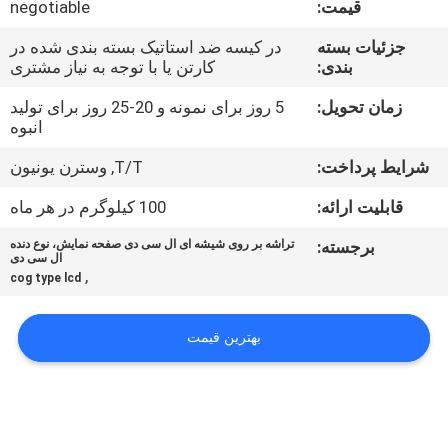
قیمت:
negotiable
تور
جزئیات بسته
در کیسه ضد استاتیک بسته بندی شده در
بندی:
کارتن یا با توجه به نیاز مشتری
کنترل
کیفیت
زمان تحویل:
5 روز برای نمونه و 20-25 روز برای تولید
انبوه
شرایط پرداخت:
T/T, وسترن یونیون
تماس
با
قابلیت ارائه:
100 کیلوگرم در هر ماه
ما
برجسته:
تراشه بر روی شیشه ای ال سی دی صفحه نمایش، نوع دنده
ال سی دی
,
cog type lcd
اخبار
بهترین قیمت
درخواست
نقل قول