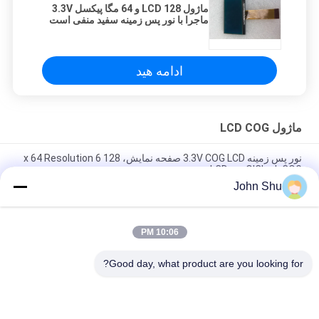
ماژول LCD 128 و 64 مگا پیکسل 3.3V
ماجرا با نور پس زمینه سفید منفی است
ادامه هید
ماژول LCD COG
نور پس زمینه 3.3V COG LCD صفحه نمایش، 128 x 64 Resolution 6
O'Clock COG نوع LCD
John Shu
FSTN COG LCD Module128 X 128 Dots 6 O'Clock با اتصال FPC
ISO 14001 تایید شده
10:06 PM
LCD صفحه نمایش مثبت COG، 64X128 9.5V LED چراغ LED
Transflective LED
Good day, what product are you looking for?
دسته بندی های محبوب
همه