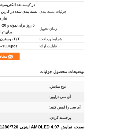
در کیسه ضد الکتریسیته
جزئیات بسته بندی:
بسته بندی شده در کارتن 
نیاز 
زمان تحویل:
برای تولی
شرایط پرداخت:
T/T، وسترن یونیون
قابلیت ارائه:
100Kpcs~ در ماه
مخا
توضیحات محصول جزئیات
نوع نمایش:
آی سی درایور:
آی سی را لمس کنید:
برجسته کردن:
صفحه نمایش AMOLED 4.97 اینچی 720*1280 پشتیبانی از رابط MIPI DSI