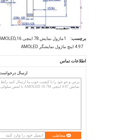
برچسب:
1ماژول نمایش.78 اینچی AMOLED,16ماژول نمایش.7M AMOLED,ماژول صفحه نمایش OLED QAD SPI
4.97 اینچ ماژول نمایشگر AMOLED
اطلاعات تماس
ارسال درخواست خ
مخاطب