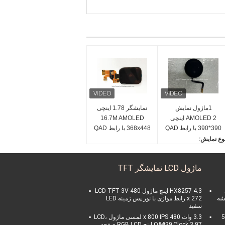
1ماژول نمایش
نمایشگر 1.78 اینچی
AMOLED 2 اینچی
16.7M AMOLED
390*390 با رابط QAD
368x448 با رابط QAD
SPI
SPI
وع نمایش:
صفحه نمایش 1.2 اینچی A
OLE
ماژول LCD نمایشگر TFT
مای عملیاتی:
انتیگراد
ی سی درایور:
HX8257 4.3 اینچ ماژول LCD TFT 3V 480
شیشه
x 272 رابط موازی با نور پس زمینه LED
SH8601
سفید
نگ:
5.0
3.3 وات 480 x 800 IPS لمسی ماژول LCD،
16.7M (2 بیت)
ی
O&#39;Clock 3.97 اینچ RGB LCD صفحه