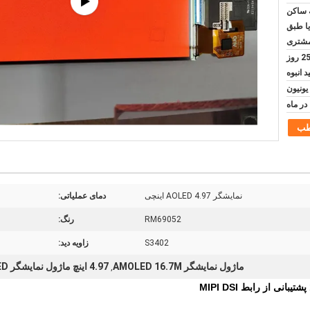
 ساکن
یا طبق
مشتری
5 روز برای نمونه و 20-25 روز
د انبوه
طب
نمایشگر AOLED 4.97 اینچی
دمای عملیاتی:
RM69052
رنگ:
S3402
زاویه دید:
ماژول نمایشگر AMOLED 16.7M
4.97 اینچ ماژول نمایشگر AMOLED
,