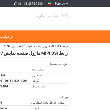
86-138-2572-7200
Persian
درخواست 
رابط MIPI DSI ماژول صفحه نمایش 4.97 اینچی AMOLED 16.7M با لمس سلولی
رابط MIPI DSI ماژول صفحه نمایش 4.97 اینچی AMOLED 16.7M با لمس سلولی
جزئیات محصول:
محل منبع:
نام تجاری:
 Tree
گواهی:
01:2015 / ISO14001
شماره مدل:
TLB01
پرداخت:
مقدار حداقل تعداد سفارش:
100
قیمت:
iable