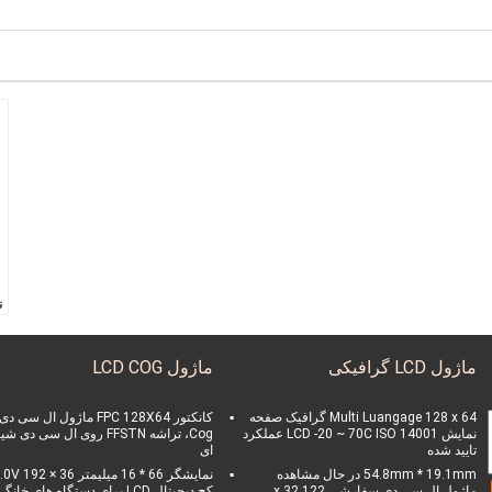
ن
D
ماژول LCD گرافیکی
ماژول LCD COG
د
-20 تا 70 درجه س
آ
Multi Luangage 128 x 64 گرافیک صفحه
کانکتور FPC 128X64 ماژول ال سی دی
نمایش LCD -20 ~ 70C ISO 14001 عملکرد
Cog، تراشه FFSTN روی ال سی دی 
Z
تایید شده
ای
ر
54.8mm * 19.1mm در حال مشاهده
نمایشگر 66 * 16 میلیمتر V 192 × 36
4
ماژول ال سی دی سفارشی 122 x 32
کج دیجیتال LCD برای دستگاه های خانگ