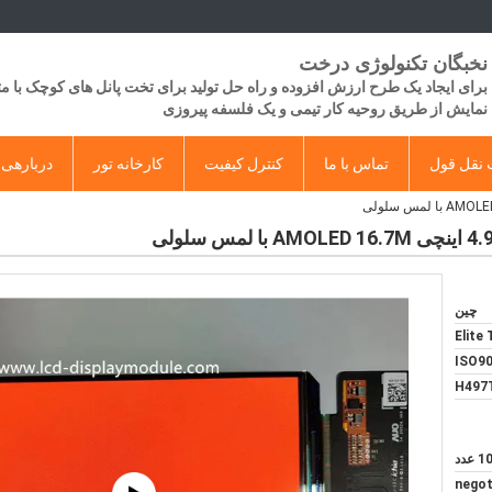
نخبگان تکنولوژی درخت
برای ایجاد یک طرح ارزش افزوده و راه حل تولید برای تخت پانل های کوچک با 
​​نمایش از طریق روحیه کار تیمی و یک فلسفه پیروزی
نقل قول
تماس با ما
کنترل کیفیت
کارخانه تور
دربارهی 
چین
Elite
ISO90
H497
 عدد
negot