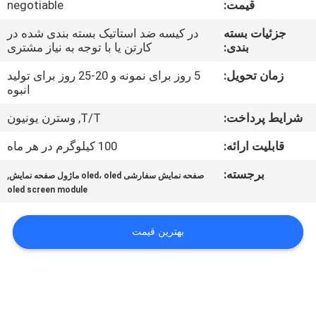
قیمت:
negotiable
تور
جزئیات بسته
در کیسه ضد استاتیک بسته بندی شده در
بندی:
کارتن یا با توجه به نیاز مشتری
کنترل
کیفیت
زمان تحویل:
5 روز برای نمونه و 20-25 روز برای تولید
انبوه
شرایط پرداخت:
T/T, وسترن یونیون
تماس
با
قابلیت ارائه:
100 کیلوگرم در هر ماه
ما
برجسته:
,
صفحه نمایش سفارشی oled، oled ماژول صفحه نمایش
oled screen module
اخبار
بهترین قیمت
درخواست
نقل قول