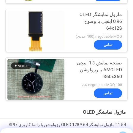
ماژول نمایشگر OLED
0.96 اینچی با وضوح
64x128
negotiable MOQ:(100 عددی)
تماس
صفحه نمایش 1.3 اینچی
AMOLED با رزولوشن
360x360
negotiable MOQ:100 عدد
تماس
ماژول نمایشگر OLED
1.54 '' ماژول نمایشگر OLED 128 * 64 رزولوشن با رابط کاربری SPI /
IIC 24 پین