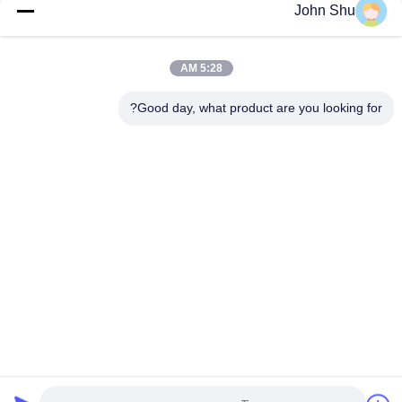
John Shu
128 * 64 صفحه نمایش رابط صفحه نمایش IOI SPI، 0.96 '' کوچک
صفحه نمایش
5:28 AM
نمایشگر ماژول شفاف OLED 0.69 اینچ 96x16 پشتیبانی I2C SSD1306
I2C رابط
Good day, what product are you looking for?
دسته بندی های محبوب
همه
ماژول LCD نمایشگر 
ماژول LCD COG
TFT
ماژول LCD ماتریس 
ماژول LCD گرافیکی
نقطه
صفحه نمایش ماژول 
صفحه LCD TFT
LCD
مانیتور ال سی دی 
صفحه نمایش ال سی 
TFT
دی