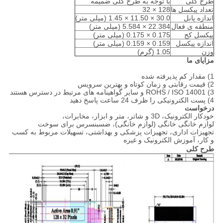
طرح کلی
با توجه به طرح کلی ضمیمه
تعداد پیکسل ها
128 × 32
اندازه پانل
30.0 × 11.50 × 1.45 (میلی متر)
منطقه ی فعال
22.384 × 5.584 (میلی متر)
پیکسل کج
0.175 × 0.175 (میلی متر)
اندازه پیکسل
0.159 × 0.159 (میلی متر)
وزن
1.05 (گرم)
مزایای ما
1) مقدار کم پذیرفته شده
2) قیمت رقابتی و زمان کوتاه و بهترین سرویس
3) ROHS / ISO 14001 و سایر گواهینامه های مرتبط در دسترس هستند
4) پست الکترونیکی را ظرف 24 ساعت پاسخ دهید
درخواست
خودکار الکترونیک، 3D و شاتر، متر و ابزار، مخابرات،
لوازم خانگی خانگی (لوازم خانگی)، ضسبنسرس برای سوخت
تجهیزات اداری، تجهیزات پزشکی و بهداشتی، تسهیلات مربوط به کسب
و کار، آموزش الکترونیک و غیره
طرح کلی