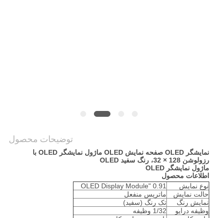
نقشه
سایت
حریم
خصوصی
توضیحات محصول
نمایشگر OLED صفحه نمایش OLED ماژول نمایشگر OLED با
رزولوشن 128 × 32، رنگ سفید OLED
ماژول نمایشگر OLED
اطلاعات محصول
نوع نمایش
0.91 "OLED Display Module
حالت نمایش
ماتریس منفعل
نمایش رنگ
تک رنگ (سفید)
وظیفه درایو
1/32 وظیفه