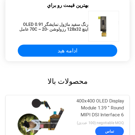
بهترين قيمت رو براي
رنگ سفید ماژول نمایشگر OLED 0.91
اینچ 128x32 رزولوشن -20 ~ 70C عامل
ادامه هید
محصولات بالا
400x400 OLED Display
Module 1.39 '' Round
MIPI DSI Interface 6
جهت O'Clock
negotiable MOQ:(100 عددی)
تماس