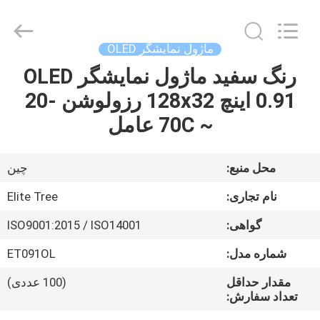
2026
Elite
Tree
Technology.
All
ماژول نمایشگر OLED
Rights
Reserved.
رنگ سفید ماژول نمایشگر OLED
خانه
0.91 اینچ 128x32 رزولوشن -20
محصولات
~ 70C عامل
فیلم
محل منبع:
چین
های
نام تجاری:
Elite Tree
گواهی:
ISO9001:2015 / ISO14001
دربارهی
شماره مدل:
ET091OL
ما
مقدار حداقل
(100 عددی)
تعداد سفارش:
کارخانه