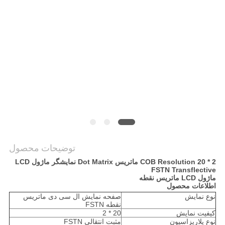
نقشه
سایت
حریم
خصوصی
توضیحات محصول
COB Resolution 20 * 2 ماتریس Dot Matrix نمایشگر ماژول LCD
FSTN Transflective
ماژول LCD ماتریس نقطه
اطلاعات محصول
نوع نمایش
صفحه نمایش ال سی دی ماتریس
نقطه FSTN
کیفیت نمایش
20 * 2
نوع پلاریزاسیون
مثبت انتقالی FSTN