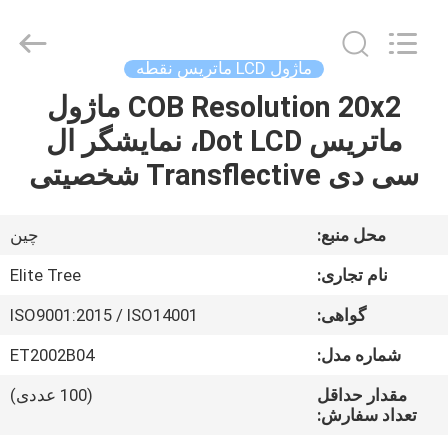
2026
Elite
Tree
Technology.
All
ماژول LCD ماتریس نقطه
Rights
Reserved.
COB Resolution 20x2 ماژول
خانه
ماتریس Dot LCD، نمایشگر ال
محصولات
سی دی Transflective شخصیتی
فیلم
محل منبع:
چین
های
نام تجاری:
Elite Tree
گواهی:
ISO9001:2015 / ISO14001
دربارهی
شماره مدل:
ET2002B04
ما
مقدار حداقل
(100 عددی)
تعداد سفارش:
کارخانه