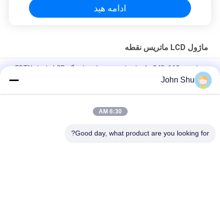
ادامه هید
ماژول LCD ماتریس نقطه
رزولوشن 240x160 پیکسل ماتریس نقطه نمایشگر LCD ماژول FSTN
Positive Transflective
John Shu
صفحه نمایش ماتریس VA Dot، LED سفید با LED با وضوح بالا
6:30 AM
نمایشگر دیجیتال TN 7 با نمایشگر دیجیتال Dot Matrix LCD با نور پس
زمینه سفید
Good day, what product are you looking for?
دسته بندی های محبوب
همه
ماژول LCD نمایشگر 
ماژول LCD COG
TFT
ماژول LCD ماتریس 
ماژول LCD گرافیکی
نقطه