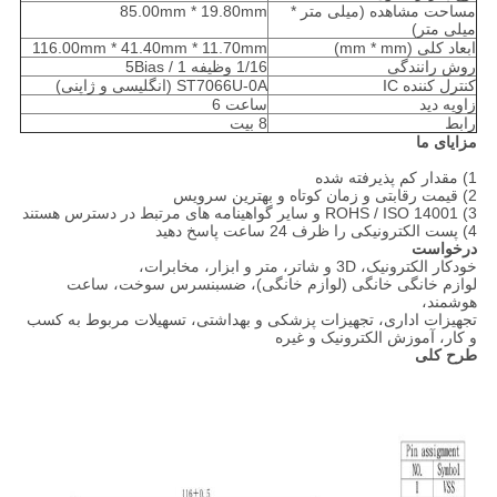
مساحت مشاهده (میلی متر *
85.00mm * 19.80mm
میلی متر)
ابعاد کلی (mm * mm)
116.00mm * 41.40mm * 11.70mm
روش رانندگی
1/16 وظیفه 1 / 5Bias
کنترل کننده IC
ST7066U-0A (انگلیسی و ژاپنی)
زاویه دید
ساعت 6
رابط
8 بیت
مزایای ما
1) مقدار کم پذیرفته شده
2) قیمت رقابتی و زمان کوتاه و بهترین سرویس
3) ROHS / ISO 14001 و سایر گواهینامه های مرتبط در دسترس هستند
4) پست الکترونیکی را ظرف 24 ساعت پاسخ دهید
درخواست
خودکار الکترونیک، 3D و شاتر، متر و ابزار، مخابرات،
لوازم خانگی خانگی (لوازم خانگی)، ضسبنسرس سوخت، ساعت
هوشمند،
تجهیزات اداری، تجهیزات پزشکی و بهداشتی، تسهیلات مربوط به کسب
و کار، آموزش الکترونیک و غیره
طرح کلی