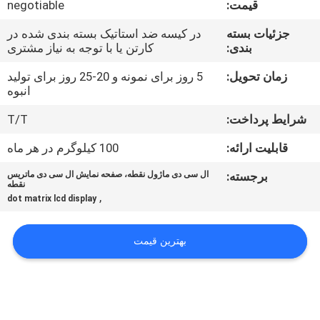
قیمت:
negotiable
تور
جزئیات بسته
در کیسه ضد استاتیک بسته بندی شده در
بندی:
کارتن یا با توجه به نیاز مشتری
کنترل
کیفیت
زمان تحویل:
5 روز برای نمونه و 20-25 روز برای تولید
انبوه
شرایط پرداخت:
T/T
تماس
با
قابلیت ارائه:
100 کیلوگرم در هر ماه
ما
برجسته:
ال سی دی ماژول نقطه، صفحه نمایش ال سی دی ماتریس
نقطه
,
dot matrix lcd display
اخبار
بهترین قیمت
درخواست
نقل قول