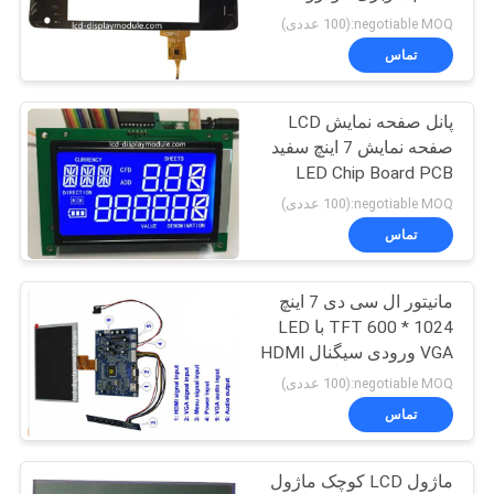
نقشه
ماژول صفحه نمایش
negotiable MOQ:(100 عددی)
لمسی
سایت
تماس
21
صفحه نمایش ماژول
پانل صفحه نمایش LCD
حریم
صفحه نمایش 7 اینچ سفید
LCD
خصوصی
LED Chip Board PCB
board ISO14001
negotiable MOQ:(100 عددی)
Approved
تماس
مانیتور ال سی دی 7 اینچ
23
1024 * 600 TFT با LED
VGA ورودی سیگنال HDMI
صفحه LCD TFT
negotiable MOQ:(100 عددی)
تماس
ماژول LCD کوچک ماژول