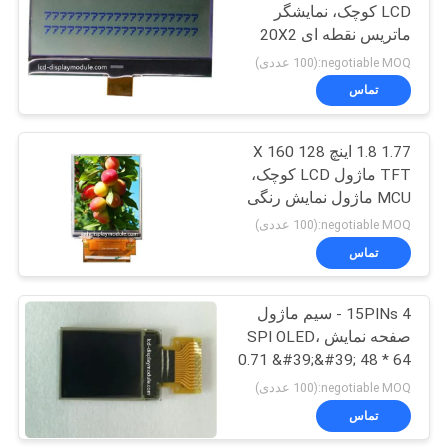
LCD کوچک، نمایشگر
ماتریس نقطه ای 20X2
20
رنگ دفتر STN خاکستری
negotiable MOQ:(100 عددی)
صفحه نمایش ال سی
تماس
دی
1.77 1.8 اینچ 128 X 160
TFT ماژول LCD کوچک،
MCU ماژول نمایش رنگی
LCD
negotiable MOQ:(100 عددی)
تماس
9
مانیتور ال سی دی
15PINs 4 - سیم ماژول
صفحه نمایش SPI OLED،
TFT
0.71 &#39;&#39; 48 * 64
نمایش OLED سفارشی
negotiable MOQ:(100 عددی)
تماس