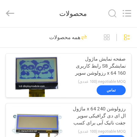
2026
Elite
Tree
محصولات
Technology.
All
Rights
Reserved.
خانه
37
همه محصولات
ماژول LCD نمایشگر
محصولات
TFT
صفحه نمایش ماژول
نمایشگر S8 رابط کاربری
فیلم
160 x 64 رزولوشن سوپر
های
جفت ناتیک خاکستری
negotiable MOQ:(100 عددی)
تماس
26
دربارهی
رزولوشن 240 x 64 ماژول
ما
ماژول LCD COG
ال ای دی گرافیکی سوپر
جفت ناتیک آبی برای کسب
کارخانه
و کار
negotiable MOQ:(100 عددی)