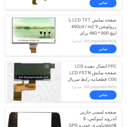
تور
تماس
صفحه نمایش LCD TFT با
کنترل
24
رزولوشن 450cd / m2 9
کیفیت
اینچ 800 * 480 برای
ماژول LCD گرافیکی
تجهیزات بهداشتی
negotiable MOQ:(100 عددی)
تماس
تماس
با
FPC اتصال دهنده LCD
ما
صفحه نمایش LCD FSTN
COG قطعنامه رابط سریال
20
اخبار
128 * 32
negotiable MOQ:(100 عددی)
ماژول LCD ماتریس
تماس
درخواست
نقطه
صفحه لمسی خازنی
نقل قول
آندروید لینوکس، 8
&quot;ناوبری خودرو GPS