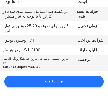
قیمت:
negotiable
تور
جزئیات بسته
در کیسه ضد استاتیک بسته بندی شده در
بندی:
کارتن یا با توجه به نیاز مشتری
کنترل
کیفیت
زمان تحویل:
5 روز برای نمونه و 20-25 روز برای تولید
انبوه
شرایط پرداخت:
T/T, وسترن یونیون
تماس
با
قابلیت ارائه:
100 کیلوگرم در هر ماه
ما
برجسته:
ماژول لمسی ال سی دی، ماژول نمایشگر رنگی ال سی
دی
,
colour lcd display module
اخبار
بهترین قیمت
درخواست
نقل قول