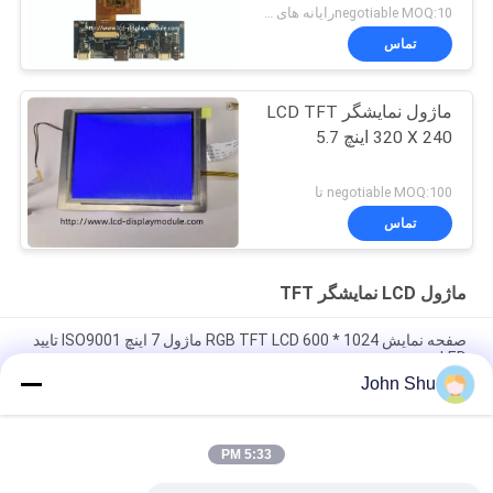
negotiable MOQ:10رایانه های شخصی
تماس
ماژول نمایشگر LCD TFT
320 X 240 اینچ 5.7
negotiable MOQ:100 تا
تماس
ماژول LCD نمایشگر TFT
صفحه نمایش 1024 * 600 RGB TFT LCD ماژول 7 اینچ ISO9001 تایید
LED نور پس زمینه سفید
John Shu
480 * 854 IPS MIPI 5.0Inch TFT LCD ماژول، صفحه نمایش لمسی
Capactive ماژول ال سی دی سفارشی
5:33 PM
LED White SPI MCU صفحه نمایش ماژول لمسی، 240 X 400 3.0
ماژول LCD کوچک