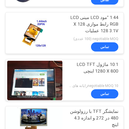
1.44 "مود LCD مینی LCD
RGB رابط موازی 128 X
128 3.1V عملیات
negotiable MOQ:(100 عددی)
تماس
10.1 ماژول LCD TFT
1280 X 800 اینچی
negotiable MOQ:10رایانه های شخصی
تماس
نمایشگر TFT با رزولوشن
480 در 272 و اندازه 4.3
اینچ