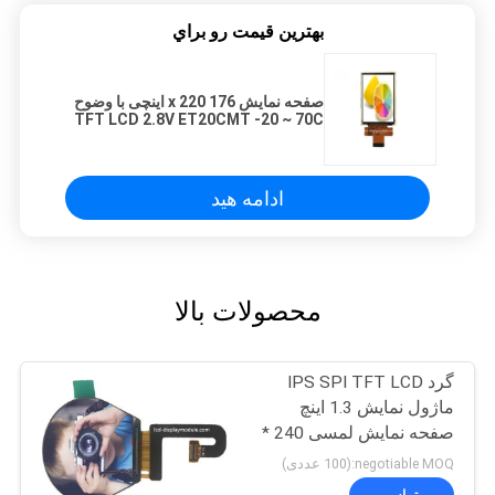
بهترين قيمت رو براي
صفحه نمایش 176 x 220 اینچی با وضوح
TFT LCD 2.8V ET20CMT -20 ~ 70C
عامل
ادامه هید
محصولات بالا
گرد IPS SPI TFT LCD
ماژول نمایش 1.3 اینچ
صفحه نمایش لمسی 240 *
240
negotiable MOQ:(100 عددی)
تماس