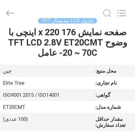
2026
Elite
Tree
Technology.
All
ماژول LCD نمایشگر TFT
Rights
Reserved.
صفحه نمایش 176 x 220 اینچی با
خانه
وضوح TFT LCD 2.8V ET20CMT
محصولات
-20 ~ 70C عامل
فیلم
محل منبع:
چین
های
نام تجاری:
Elite Tree
گواهی:
ISO9001:2015 / ISO14001
دربارهی
شماره مدل:
ET20CMT
ما
مقدار حداقل
(100 عددی)
تعداد سفارش:
کارخانه