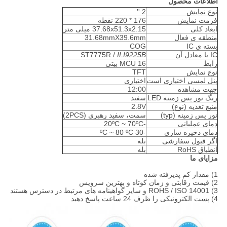
اطلاعات محصول
نوع نمایش
2 ''
فرمت نمایش
176 * 220 نقطه
ابعاد کلی
37.68x51.3x2.15 میلی متر
منطقه ی فعال
31.68mmX39.6mm
بسته ی IC
COG
IC یا معادل آن
ILI9225B
ST7775R /
رابط
MCU 16 بیتی
نوع نمایش
TFT
پنل لمسی اختیاری است
اختیاری
جهت مشاهده
12:00
رنگ نور پس زمینه LED
سفید
منبع تغذیه (نوع)
2.8V
نور پس زمینه (typ)
سمت، سفید رهبری (2PCS)
دمای عملیاتی
-20ºC ~ 70ºC
دمای ذخیره سازی
-30 ºC ~ 80 ºC
اگر قبول سفارشی
بله
انطباق RoHS
بله
مزایای ما
1) مقدار کم پذیرفته شده
2) قیمت رقابتی و زمان کوتاه و بهترین سرویس
3) ROHS / ISO 14001 و سایر گواهینامه های مرتبط در دسترس هستند
4) پست الکترونیکی را ظرف 24 ساعت پاسخ دهید