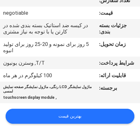
تعداد سفارش:
تور
قیمت:
negotiable
کنترل
جزئیات بسته
در کیسه ضد استاتیک بسته بندی شده در
بندی:
کارتن یا با توجه به نیاز مشتری
کیفیت
زمان تحویل:
5 روز برای نمونه و 20-25 روز برای تولید
انبوه
تماس
شرایط پرداخت:
T/T, وسترن یونیون
با
ما
قابلیت ارائه:
100 کیلوگرم در هر ماه
برجسته:
ماژول نمایشگر LCD رنگی، ماژول نمایشگر صفحه نمایش
لمسی
اخبار
,
touchscreen display module
درخواست
بهترین قیمت
نقل قول