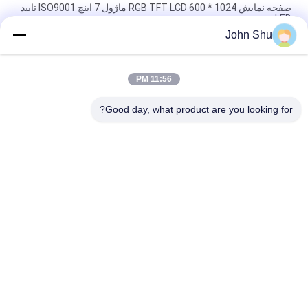
صفحه نمایش 1024 * 600 RGB TFT LCD ماژول 7 اینچ ISO9001 تایید
LED نور پس زمینه سفید
John Shu
480 * 854 IPS MIPI 5.0Inch TFT LCD ماژول، صفحه نمایش لمسی
Capactive ماژول ال سی دی سفارشی
11:56 PM
LED White SPI MCU صفحه نمایش ماژول لمسی، 240 X 400 3.0
ماژول LCD کوچک
Good day, what product are you looking for?
دسته بندی های محبوب
همه
ماژول LCD نمایشگر 
ماژول LCD COG
TFT
ماژول LCD ماتریس 
ماژول LCD گرافیکی
نقطه
صفحه نمایش ماژول 
صفحه LCD TFT
LCD
مانیتور ال سی دی 
صفحه نمایش ال سی 