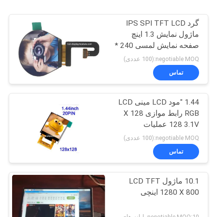
گرد IPS SPI TFT LCD
ماژول نمایش 1.3 اینچ
صفحه نمایش لمسی 240 *
240
negotiable MOQ:(100 عددی)
تماس
1.44 "مود LCD مینی LCD
RGB رابط موازی 128 X
128 3.1V عملیات
negotiable MOQ:(100 عددی)
تماس
10.1 ماژول LCD TFT
1280 X 800 اینچی
negotiable MOQ:10رایانه های شخصی