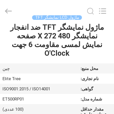
2026
Elite
Tree
Technology.
All
ماژول LCD نمایشگر TFT
Rights
Reserved.
ماژول نمایشگر TFT ضد انفجار
خانه
نمایشگر 480 X 272 صفحه
محصولات
نمایش لمسی مقاومت 6 جهت
O'Clock
فیلم
های
محل منبع:
چین
نام تجاری:
Elite Tree
دربارهی
گواهی:
ISO9001:2015 / ISO14001
ما
شماره مدل:
ET500RP01
کارخانه
مقدار حداقل
(100 عددی)