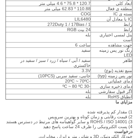
ابعاد کلی
120.7 * 75.8 * 4.6 میلی متر
منطقه ی فعال
110.88 * 62.83 میلی متر
بسته ی IC
COG
IC یا معادل آن
LIL6480
رابط
1 / 272Duty 1 / 17Bias
رابط
24 بیت RGB
پنل لمسی اختیاری
بله
است
جهت مشاهده
ساعت 6
رنگ نور پس زمینه
سفید
LED
ظاهر
سفید / آبی / سیاه / زرد / سبز / سفید در
خاکستری
منبع تغذیه (نوع)
3.3V
نور پس زمینه (typ)
جانبی، سفید سربی (10PCS)
دمای عملیاتی
-20ºC ~ 70ºC
دمای ذخیره سازی
-30 ºC ~ 80 ºC
اگر قبول سفارشی
بله
انطباق RoHS
بله
مزایای ما
1) مقدار کم پذیرفته شده
2) قیمت رقابتی و زمان کوتاه و بهترین سرویس
3) ROHS / ISO 14001 و سایر گواهینامه های مرتبط در دسترس هستند
4) پست الکترونیکی را ظرف 24 ساعت پاسخ دهید
درخواست
خودکار الکترونیک، 3D و شاتر، متر و ابزار، مخابرات،