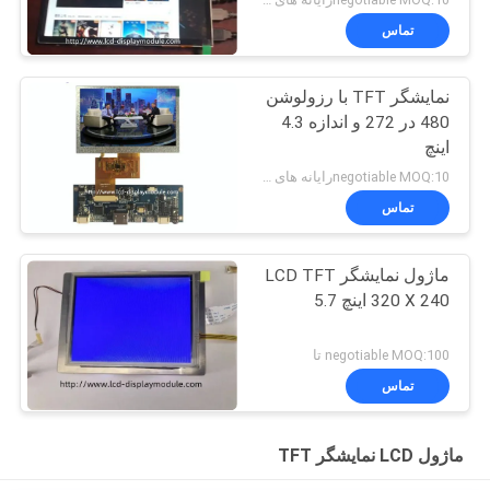
تماس
نمایشگر TFT با رزولوشن
480 در 272 و اندازه 4.3
اینچ
negotiable MOQ:10رایانه های شخصی
تماس
ماژول نمایشگر LCD TFT
320 X 240 اینچ 5.7
negotiable MOQ:100 تا
تماس
ماژول LCD نمایشگر TFT