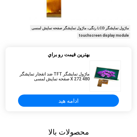
ماژول نمایشگر LCD رنگی، ماژول نمایشگر صفحه نمایش لمسی
touchscreen display module
بهترين قيمت رو براي
ماژول نمایشگر TFT ضد انفجار نمایشگر
480 X 272 صفحه نمایش لمسی
مقاومت 6 جهت O'Clock
ادامه هید
محصولات بالا