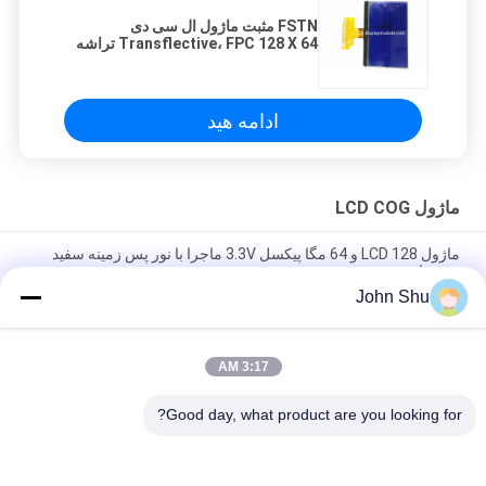
FSTN مثبت ماژول ال سی دی
Transflective، FPC 128 X 64 تراشه
در LCD صفحه نمایش شیشه ای
ادامه هید
ماژول LCD COG
ماژول LCD 128 و 64 مگا پیکسل 3.3V ماجرا با نور پس زمینه سفید
منفی است
John Shu
نور پس زمینه 3.3V COG LCD صفحه نمایش، 128 x 64 Resolution 6
O'Clock COG نوع LCD
3:17 AM
FSTN COG LCD Module128 X 128 Dots 6 O'Clock با اتصال FPC
ISO 14001 تایید شده
Good day, what product are you looking for?
دسته بندی های محبوب
همه