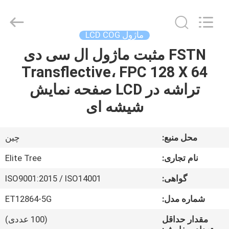
2026
Elite
Tree
Technology.
All
ماژول LCD COG
Rights
Reserved.
FSTN مثبت ماژول ال سی دی
خانه
Transflective، FPC 128 X 64
محصولات
تراشه در LCD صفحه نمایش
شیشه ای
فیلم
های
محل منبع:
چین
نام تجاری:
Elite Tree
دربارهی
گواهی:
ISO9001:2015 / ISO14001
ما
شماره مدل:
ET12864-5G
کارخانه
مقدار حداقل
(100 عددی)