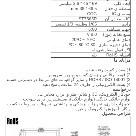
ابعاد کلی
69 * 46 * 2.8 میلیمتر
منطقه ی فعال
66.5 * 38 mm
بسته ی IC
COG
IC یا معادل آن
ST7565R
رابط
1/65 وظیفه، 1/9 تقصیر
جهت مشاهده
6:00
منبع تغذیه (نوع)
9.0 V
دمای عملیاتی
-20ºC ~ 70ºC
دمای ذخیره سازی
-30 ºC ~ 80 ºC
اگر قبول سفارشی
بله
انطباق RoHS
بله
مزایای ما
1) مقدار کم پذیرفته شده
2) قیمت رقابتی و زمان کوتاه و بهترین سرویس
3) ROHS / ISO 14001 و سایر گواهینامه های مرتبط در دسترس هستند
4) پست الکترونیکی را ظرف 24 ساعت پاسخ دهید
درخواست
خودکار الکترونیک، 3D و شاتر، متر و ابزار، مخابرات،
لوازم خانگی خانگی (لوازم خانگی)، ضسبنسرس برای سوخت
تجهیزات اداری، تجهیزات پزشکی و بهداشتی، تسهیلات مربوط به کسب
و کار، آموزش الکترونیک و غیره
طراحی محصول