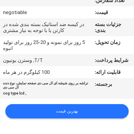
تعداد سفارش:
تور
قیمت:
negotiable
کنترل
جزئیات بسته
در کیسه ضد استاتیک بسته بندی شده در
بندی:
کارتن یا با توجه به نیاز مشتری
کیفیت
زمان تحویل:
5 روز برای نمونه و 20-25 روز برای تولید
انبوه
تماس
شرایط پرداخت:
T/T, وسترن یونیون
با
ما
قابلیت ارائه:
100 کیلوگرم در هر ماه
برجسته:
تراشه بر روی شیشه ای ال سی دی صفحه نمایش، نوع دنده
ال سی دی
اخبار
,
cog type lcd
درخواست
بهترین قیمت
نقل قول