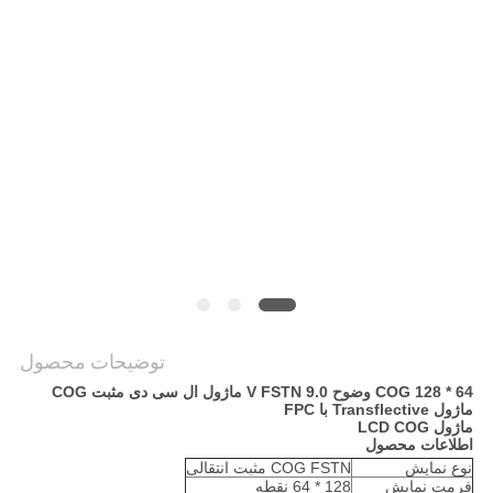
نقشه
سایت
حریم
خصوصی
توضیحات محصول
COG 128 * 64 وضوح 9.0 V FSTN ماژول ال سی دی مثبت COG
ماژول Transflective با FPC
ماژول LCD COG
اطلاعات محصول
نوع نمایش
COG FSTN مثبت انتقالی
فرمت نمایش
128 * 64 نقطه