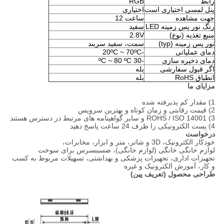
رابط
RGB
پنل لمسی اختیاری است
اختیاری
جهت مشاهده
ساعت 12
رنگ نور پس زمینه LED
سفید
منبع تغذیه (نوع)
2.8V
نور پس زمینه (typ)
سمت، سفید سربند
دمای عملیاتی
-20ºC ~ 70ºC
دمای ذخیره سازی
-30 ºC ~ 80 ºC
اگر قبول سفارشی
بله
انطباق RoHS
بله
مزایای ما
1) مقدار کم پذیرفته شده
2) قیمت رقابتی و زمان کوتاه و بهترین سرویس
3) ROHS / ISO 14001 و سایر گواهینامه های مرتبط در دسترس هستند
4) پست الکترونیکی را ظرف 24 ساعت پاسخ دهید
درخواست
خودکار الکترونیک، 3D و شاتر، متر و ابزار، مخابرات،
لوازم خانگی خانگی (لوازم خانگی)، ضسبنسرس برای سوخت
تجهیزات اداری، تجهیزات پزشکی و بهداشتی، تسهیلات مربوط به کسب
و کار، آموزش الکترونیک و غیره
طراحی محصول (تعریف پین)