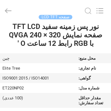
2026
Elite
Tree
Technology.
All
صفحه LCD TFT
Rights
Reserved.
نور پس زمینه سفید TFT LCD
خانه
صفحه نمایش QVGA 240 × 320
محصولات
با RGB رابط 12 ساعت O '
فیلم
محل منبع:
چین
های
نام تجاری:
Elite Tree
گواهی:
ISO9001:2015 / ISO14001
دربارهی
شماره مدل:
ET220NP02
ما
مقدار حداقل
(100 عددی)
تعداد سفارش:
کارخانه