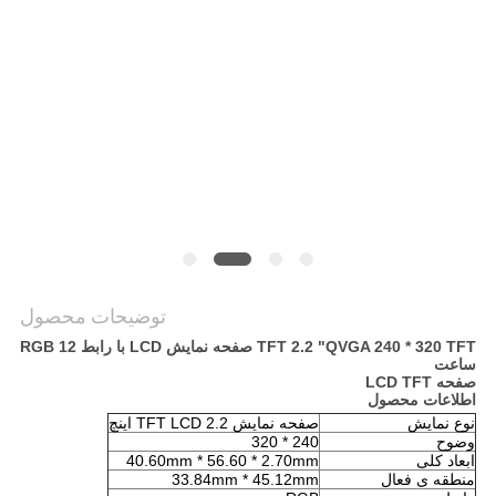
نقشه
سایت
حریم
خصوصی
توضیحات محصول
TFT 2.2 "QVGA 240 * 320 TFT صفحه نمایش LCD با رابط RGB 12
ساعت
صفحه LCD TFT
اطلاعات محصول
نوع نمایش
صفحه نمایش TFT LCD 2.2 اینچ
وضوح
240 * 320
ابعاد کلی
40.60mm * 56.60 * 2.70mm
منطقه ی فعال
33.84mm * 45.12mm