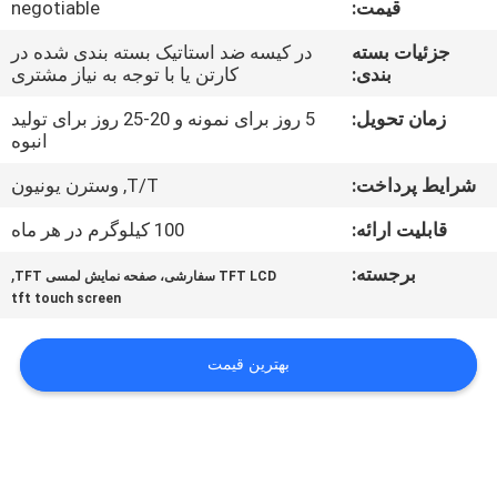
قیمت:
negotiable
تور
جزئیات بسته
در کیسه ضد استاتیک بسته بندی شده در
بندی:
کارتن یا با توجه به نیاز مشتری
کنترل
کیفیت
زمان تحویل:
5 روز برای نمونه و 20-25 روز برای تولید
انبوه
شرایط پرداخت:
T/T, وسترن یونیون
تماس
با
قابلیت ارائه:
100 کیلوگرم در هر ماه
ما
برجسته:
,
TFT LCD سفارشی، صفحه نمایش لمسی TFT
tft touch screen
اخبار
بهترین قیمت
درخواست
نقل قول