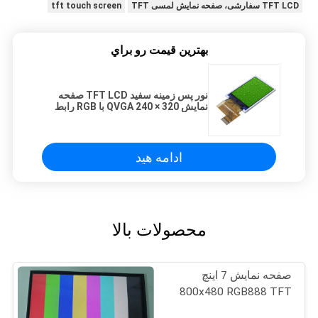
TFT LCD سفارشی، صفحه نمایش لمسی TFT
tft touch screen
بهترين قيمت رو براي
نور پس زمینه سفید TFT LCD صفحه
نمایش QVGA 240 × 320 با RGB رابط
12 ساعت O '
ادامه هید
محصولات بالا
صفحه نمایش 7 اینچ
800x480 RGB888 TFT