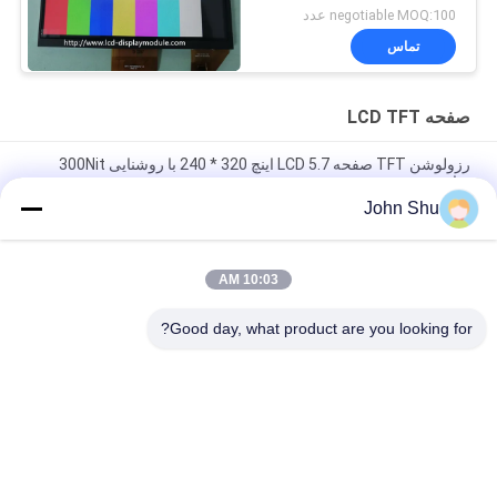
negotiable MOQ:100 عدد
تماس
صفحه LCD TFT
رزولوشن TFT صفحه LCD 5.7 اینچ 320 * 240 با روشنایی 300Nit
برای صنعت
John Shu
صفحه نمایش 16.3 مگاپیکسل MPEG 240 * 320 2.4 TFT، QVGA IPS
پنل کامل نمایش صفحه لمسی TFT
10:03 AM
LVDS رابط IPS TFT LCD صفحه نمایش 6.86 اینچ 480 * 12800 با
اختیاری CTP
Good day, what product are you looking for?
دسته بندی های محبوب
همه
ماژول LCD نمایشگر 
ماژول LCD COG
TFT