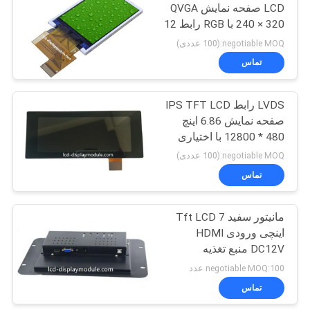
LCD صفحه نمایش QVGA
240 × 320 با RGB رابط 12
ساعت O &#39;
negotiable MOQ:(100 عددی)
تماس
LVDS رابط IPS TFT LCD
صفحه نمایش 6.86 اینچ
480 * 12800 با اختیاری
CTP
negotiable MOQ:(100 عددی)
تماس
مانیتور سفید Tft LCD 7
اینچی ورودی HDMI
DC12V منبع تغذیه
250cd/M2
negotiable MOQ:100 عدد
تماس