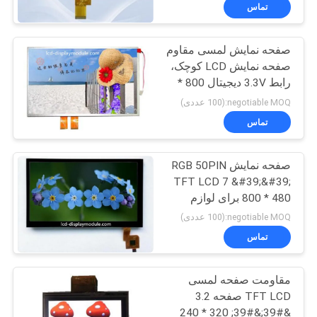
تور
تماس
صفحه نمایش لمسی مقاوم
کنترل
صفحه نمایش LCD کوچک،
کیفیت
رابط 3.3V دیجیتال 800 *
480 TFT LCD ماژول
negotiable MOQ:(100 عددی)
تماس
تماس
با
صفحه نمایش RGB 50PIN
ما
TFT LCD 7 &#39;&#39;
800 * 480 برای لوازم
اخبار
جانبی سیستم چراغ عقب
negotiable MOQ:(100 عددی)
LED
تماس
درخواست
مقاومت صفحه لمسی
نقل قول
TFT LCD صفحه 3.2
&#39;&#39; 320 * 240