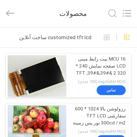
2026
Elite
Tree
محصولات
Technology.
All
Rights
Reserved.
خانه
customized tft lcd ساخت آنلاین
محصولات
MCU 16 بیت رابط مینی
LCD صفحه نمایش 240 *
فیلم
320 2 &#39;&#39; TFT
های
LCD سفارشی
negotiable MOQ:(100 عددی)
تماس
دربارهی
رزولوشن بالا 1024 * 600
ما
سفارشی TFT LCD
300cd / m2 نور پس زمینه
کارخانه
سفید روشنایی
negotiable MOQ:(100 عددی)