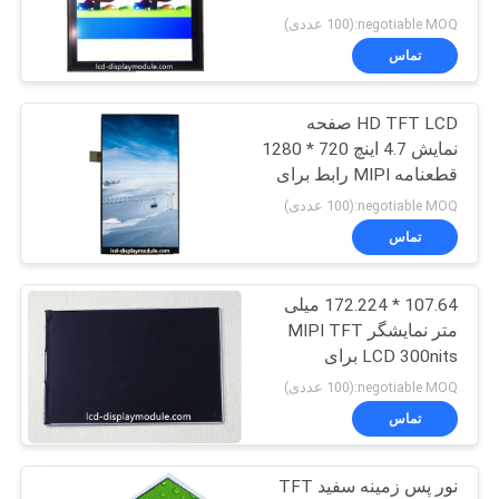
نقشه
وضوح 64.80 * 48.60mm
negotiable MOQ:(100 عددی)
سایت
تماس
HD TFT LCD صفحه
حریم
نمایش 4.7 اینچ 720 * 1280
خصوصی
قطعنامه MIPI رابط برای
مخابرات
negotiable MOQ:(100 عددی)
تماس
107.64 * 172.224 میلی
متر نمایشگر MIPI TFT
LCD 300nits برای
ضسبنسرس سوخت 720 x
negotiable MOQ:(100 عددی)
1280
تماس
نور پس زمینه سفید TFT