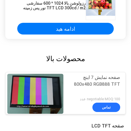
رزولوشن بالا 1024 * 600 سفارشی
TFT LCD 300cd / m2 نور پس زمینه
سفید روشنایی
ادامه هید
محصولات بالا
صفحه نمایش 7 اینچ
800x480 RGB888 TFT
negotiable MOQ:100 عدد
تماس
صفحه LCD TFT