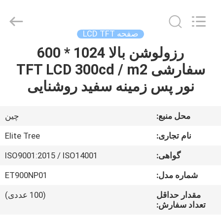
2026
Elite
Tree
Technology.
All
صفحه LCD TFT
Rights
Reserved.
رزولوشن بالا 1024 * 600
خانه
سفارشی TFT LCD 300cd / m2
محصولات
نور پس زمینه سفید روشنایی
فیلم
محل منبع:
چین
های
نام تجاری:
Elite Tree
گواهی:
ISO9001:2015 / ISO14001
دربارهی
شماره مدل:
ET900NP01
ما
مقدار حداقل
(100 عددی)
تعداد سفارش:
کارخانه