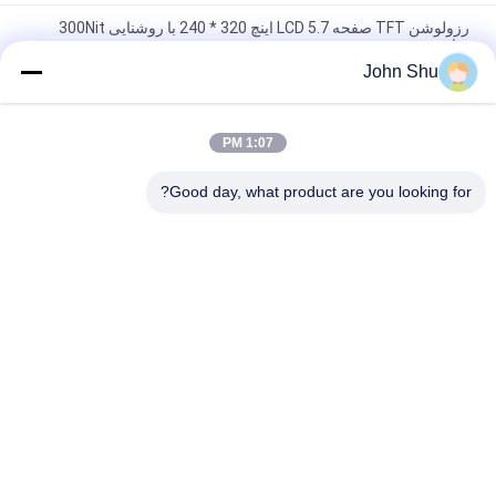
رزولوشن TFT صفحه LCD 5.7 اینچ 320 * 240 با روشنایی 300Nit
برای صنعت
John Shu
صفحه نمایش 16.3 مگاپیکسل MPEG 240 * 320 2.4 TFT، QVGA IPS
پنل کامل نمایش صفحه لمسی TFT
1:07 PM
LVDS رابط IPS TFT LCD صفحه نمایش 6.86 اینچ 480 * 12800 با
اختیاری CTP
Good day, what product are you looking for?
دسته بندی های محبوب
همه
ماژول LCD نمایشگر 
ماژول LCD COG
TFT
ماژول LCD ماتریس 
ماژول LCD گرافیکی
نقطه
صفحه نمایش ماژول 
صفحه LCD TFT
LCD