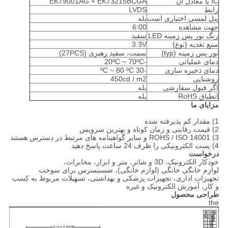
IC یا معادل آن
EK79001AG + EK73215BCGA
رابط
LVDS
پنل لمسی اختیاری است
بله
جهت مشاهده
6:00
رنگ نور پس زمینه LED
سفید
منبع تغذیه (نوع)
3.3V
نور پس زمینه (typ)
سمت، سفید رهبری (27PCS)
دمای عملیاتی
-20ºC ~ 70ºC
دمای ذخیره سازی
-30 ºC ~ 80 ºC
روشنایی
450cd / m2
اگر قبول سفارشی
بله
انطباق RoHS
بله
مزایای ما
1) مقدار کم پذیرفته شده
2) قیمت رقابتی و زمان کوتاه و بهترین سرویس
3) ROHS / ISO 14001 و سایر گواهینامه های مرتبط در دسترس هستند
4) پست الکترونیکی را ظرف 24 ساعت پاسخ دهید
درخواست
خودکار الکترونیک، 3D و شاتر، متر و ابزار، مخابرات،
لوازم خانگی خانگی (لوازم خانگی)، ضسبنسرس برای سوخت
تجهیزات اداری، تجهیزات پزشکی و بهداشتی، تسهیلات مربوط به کسب
و کار، آموزش الکترونیک و غیره
طراحی محصول
the