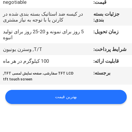
قیمت:
negotiable
تور
جزئیات بسته
در کیسه ضد استاتیک بسته بندی شده در
بندی:
کارتن یا با توجه به نیاز مشتری
کنترل
کیفیت
زمان تحویل:
5 روز برای نمونه و 20-25 روز برای تولید
انبوه
شرایط پرداخت:
T/T, وسترن یونیون
تماس
با
قابلیت ارائه:
100 کیلوگرم در هر ماه
ما
برجسته:
,
TFT LCD سفارشی، صفحه نمایش لمسی TFT
tft touch screen
اخبار
بهترین قیمت
درخواست
نقل قول