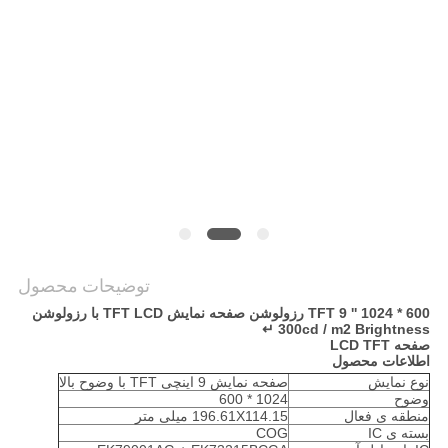
نقشه
سایت
حریم
خصوصی
توضیحات محصول
TFT 9 '' 1024 * 600 رزولوشن صفحه نمایش TFT LCD با رزولوشن
300cd / m2 Brightness ↵
صفحه LCD TFT
اطلاعات محصول
نوع نمایش
صفحه نمایش 9 اینچی TFT با وضوح بالا
وضوح
1024 * 600
منطقه ی فعال
196.61X114.15 میلی متر
بسته ی IC
COG