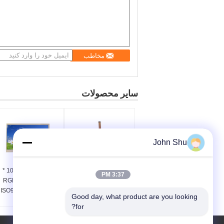
مخاطب
سایر محصولات
John Shu
480 * 854 IPS MIPI
صفحه نمایش 1024 *
3:37 PM
600 RGB TFT LCD
5.0Inch TFT LCD
ماژول، صفحه نمایش
ماژول 7 اینچ ISO9001
Good day, what product are you looking 
لمسی Capactive
تایید LED نور پس زمینه
نوع نمایش:
نوع نمایش:
for?
ماژول ال سی دی
سفید
صفحه نمایش TFT، 5.0 "4
صفحه نمایش TFT، 7 * 1
سفارشی
80 * 854 TFT ماژول با ص
024 * 600 TFT ماژول ب