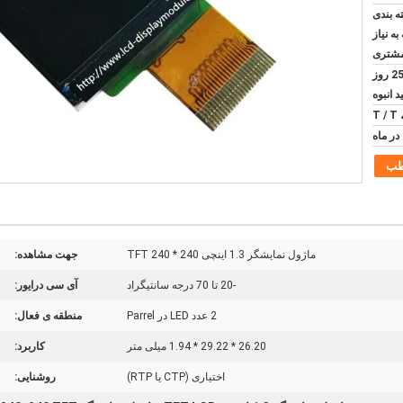
ه بندی
به نیاز
شتری
5 روز برای نمونه و 20-25 روز
د انبوه
T / T
طب
ماژول نمایشگر 1.3 اینچی 240 * 240 TFT
جهت مشاهده:
-20 تا 70 درجه سانتیگراد
آی سی درایور:
2 عدد LED در Parrel
منطقه ی فعال:
26.20 * 29.22 * 1.94 میلی متر
کاربرد:
اختیاری (CTP یا RTP)
روشنایی: