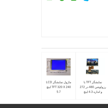
نمایشگر TFT با
ماژول نمایشگر LCD
رزولوشن 480 در 272
TFT 320 X 240 اینچ
و اندازه 4.3 اینچ
5.7