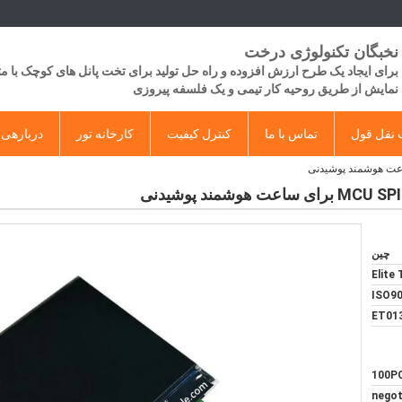
نخبگان تکنولوژی درخت
برای ایجاد یک طرح ارزش افزوده و راه حل تولید برای تخت پانل های کوچک با 
​​نمایش از طریق روحیه کار تیمی و یک فلسفه پیروزی
نقل قول
تماس با ما
کنترل کیفیت
کارخانه تور
دربارهی 
چین
Elite
ISO90
ET01
100P
negot