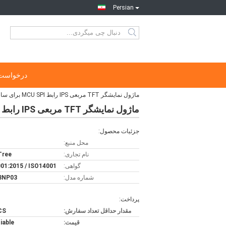
Persian
درخواست 
ماژول نمایشگر TFT مربعی IPS رابط MCU SPI برای ساعت هوشمند پوشیدنی
ماژول نمایشگر TFT مربعی IPS رابط MCU SPI برای ساعت هوشمند پوشیدنی
جزئیات محصول:
محل منبع:
نام تجاری:
 Tree
گواهی:
01:2015 / ISO14001
شماره مدل:
3NP03
پرداخت:
مقدار حداقل تعداد سفارش:
CS
قیمت:
iable