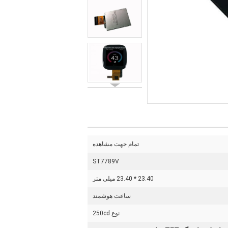
تمام جهت مشاهده
ST7789V
23.40 * 23.40 میلی متر
ساعت هوشمند
نوع 250cd