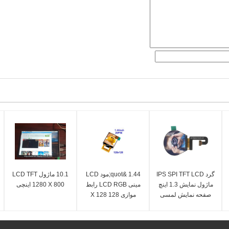
گرد IPS SPI TFT LCD
1.44 &quot;مود LCD
10.1 ماژول LCD TFT
ماژول نمایش 1.3 اینچ
مینی LCD RGB رابط
1280 X 800 اینچی
صفحه نمایش لمسی
موازی 128 X 128
240 * 240
3.1V عملیات
ا