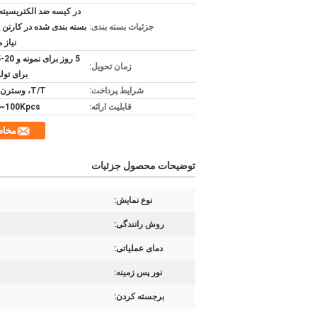
در کیسه ضد الکتریسیته
جزئیات بسته بندی:
بسته بندی شده در کارتن 
نیاز 
زمان تحویل:
برای تولی
شرایط پرداخت:
T/T، وسترن یونیون
قابلیت ارائه:
100Kpcs~ در ماه
مخا
توضیحات محصول جزئیات
نوع نمایش:
روش رانندگی:
دمای عملیاتی:
نور پس زمینه:
برجسته کردن: