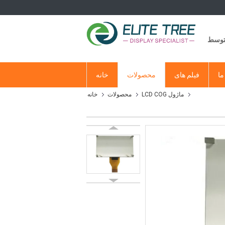
متوسط
ما
فیلم های
محصولات
خانه
ماژول LCD COG
محصولات
خانه