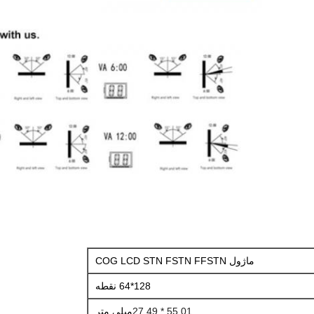
ماژول COG LCD STN FSTN FFSTN
128*64 نقطه
55.01 * 27.49
میلی متر