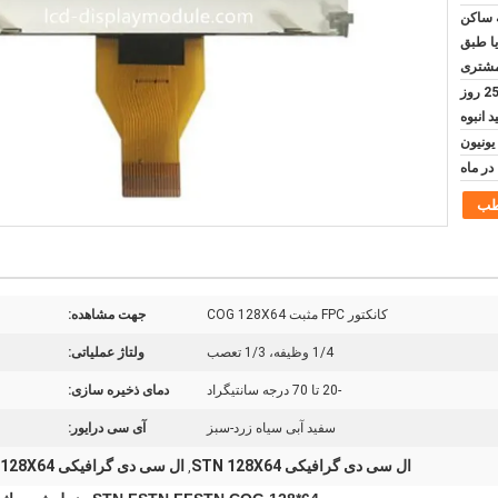
 ساکن
یا طبق
مشتری
5 روز برای نمونه و 20-25 روز
د انبوه
طب
کانکتور FPC مثبت COG 128X64
جهت مشاهده:
1/4 وظیفه، 1/3 تعصب
ولتاژ عملیاتی:
-20 تا 70 درجه سانتیگراد
دمای ذخیره سازی:
سفید آبی سیاه زرد-سبز
آی سی درایور:
ال سی دی گرافیکی STN 128X64
ال سی دی گرافیکی FSTN 128X64
,