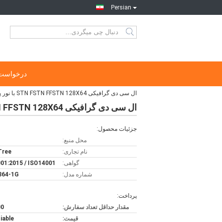
Persian
درخواست 
ال سی دی گرافیکی STN FSTN FFSTN 128X64 با نور پس زمینه سبز زرد
ال سی دی گرافیکی STN FSTN FFSTN 128X64 با نور پس زمینه سبز زرد
جزئیات محصول:
محل منبع:
نام تجاری:
 Tree
گواهی:
01:2015 / ISO14001
شماره مدل:
864-1G
پرداخت:
مقدار حداقل تعداد سفارش:
100
قیمت:
iable