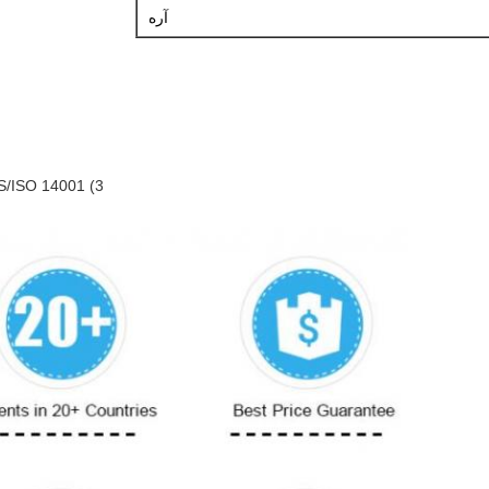
آره
3) ROHS/ISO 14001 و سایر گواهینامه های مرتبط موجود است