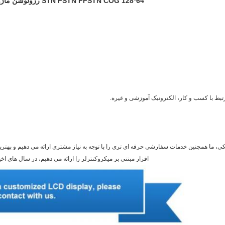
STN FSTN FFSTN COG 128*64 رزولوشن ماژول LCD گرافیک تک رنگ COG با نور پس زمینه
بط با کسب و کار، الکترونیک آموزشی و غیره.
 کاراکترهای استاندارد و ماژول های LCD گرافیکی، ما همچنین خدمات سفارشی حرفه ای تری را با توجه به نیاز مشتری ارائه
افزار مبتنی بر میکروکنترلر را ارائه می دهیم، در سال های ا