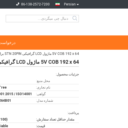
86-138-2572-7200
Persian
درخواست 
5V COB 192 x 64 ماژول LCD گرافیکی STN 20PIN برای ارتباطات خانگی
5V COB 192 x 64 ماژول LCD گرافیکی STN 20PIN برای ارتباطات خانگی
جزئیات محصول:
محل منبع:
نام تجاری:
 Tree
گواهی:
01:2015 / ISO14001
شماره مدل:
264B01
پرداخت:
مقدار حداقل تعداد سفارش:
(100 عددی)
قیمت:
iable