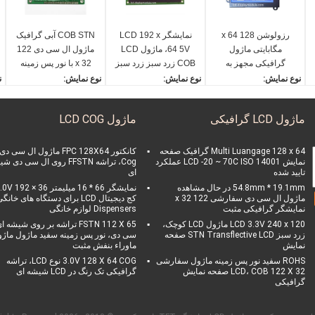
رزولوشن 128 x 64
نمایشگر LCD 192 x
COB STN آبی گرافیک
مگابایتی ماژول
64 5V، ماژول LCD
ماژول ال سی دی 122
گرافیکی مجهز به
COB زرد سبز زرد سبز
x 32 با نور پس زمینه
مانیتور بی سیم برای
سفید برای پزشکی
نوع نمایش:
نوع نمایش:
نوع نمایش:
ن
ساعت هوشمند
LC
صفحه نمایش LCD گرافیک
COB 192 * 64 صفحه LC
صفحه نمایش LCD گرافیک
128 * 64
D گرافیکی
122 * 32
D گ
ماژول LCD گرافیکی
ماژول LCD COG
روش درایو:
جهت مشاهده:
جهت مشاهده:
و
1 / 165Duty 1 / 9Bias
ساعت 6
ساعت 6
32
زاویه دید:
رابط:
روش درایو:
ن
Multi Luangage 128 x 64 گرافیک صفحه
کانکتور FPC 128X64 ماژول ال سی دی
نمایش LCD -20 ~ 70C ISO 14001 عملکرد
Cog، تراشه FFSTN روی ال سی دی 
ساعت 6
8 بیت
1/32 وظیفه 1/6 تقصیر
ز
تایید شده
ای
نور پس زمینه:
نور پس زمینه:
رابط:
:
54.8mm * 19.1mm در حال مشاهده
نمایشگر 66 * 16 میلیمتر V 192 × 36
LED سفید سفید
زرد سبز
6800
F
ماژول ال سی دی سفارشی 122 x 32
کج دیجیتال LCD برای دستگاه های خانگ
نمایشگر گرافیکی مثبت
Dispensers لوازم خانگی
LCD 3.3V 240 x 120 ماژول LCD کوچک،
FSTN 112 X 65 تراشه بر روی شیشه 
زرد سبز STN Transflective LCD صفحه
سی دی، نور پس زمینه سفید ماژول ماژ
نمایش
ماوراء بنفش مثبت
ROHS سفید نور پس زمینه ماژول سفارشی
3.0V 128 X 64 COG نوع LCD، تراشه
LCD، COB 122 X 32 صفحه نمایش
گرافیکی تک رنگ در LCD شیشه ای
گرافیکی