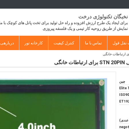
نخبگان تکنولوژی درخت
برای ایجاد یک طرح ارزش افزوده و راه حل تولید برای تخت پانل های کوچک با 
​​نمایش از طریق روحیه کار تیمی و یک فلسفه پیروزی
نقل قول
تماس با ما
کنترل کیفیت
کارخانه تور
دربارهی 
چین
Elite
ISO90
ET19
negot