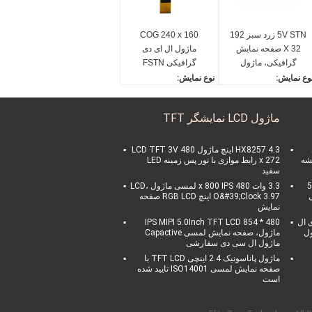
5V STN زرد سبز 192
COG 240 x 160
X 32 صفحه نمایش
ماژول ال ای دی
گرافیکی، ماژول
گرافیکی FSTN
نمایشگر گرافیکی LCD
Transflective مثبت با
وع نمایش:
نوع نمایش:
زاویه ساعت 6 O
COB 192 * 32 صفحه LC
240 * 160 گرافیک صفحه
&#39;
رافیکی
نمایش ال سی دی
ماژول LCD نمایشگر TFT
ظیفه:
روش درایو:
1/ وظیفه، 1/5 تقصیر
1 / 160Duty 1 / 12Bias
ور پس زمینه:
زاویه دید:
HX8257 4.3 اینچ ماژول LCD TFT 3V 480
شیشه
x 272 رابط موازی با نور پس زمینه LED
رد سبز
ساعت 6
سفید
IC Driver
نور پس زمینه:
5.0
3.3 وات 480 x 800 IPS لمسی ماژول LCD،
ST7920-0
LED سفید سفید
ی
O&#39;Clock 3.97 اینچ RGB LCD صفحه
نمایش
ای ال
480 * 854 IPS MIPI 5.0Inch TFT LCD
ول
ماژول، صفحه نمایش لمسی Capactive
ماژول ال سی دی سفارشی
ماژول پاناسونیک 2.4 اینچی TFT LCD با
صفحه نمایش لمسی ISO14001 تایید شده
است