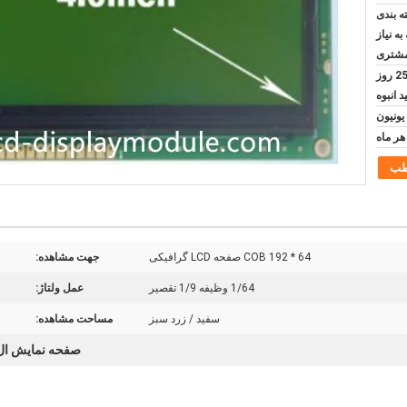
ه بندی
به نیاز
شتری
5 روز برای نمونه و 20-25 روز
د انبوه
طب
COB 192 * 64 صفحه LCD گرافیکی
جهت مشاهده:
1/64 وظیفه 1/9 تقصیر
عمل ولتاژ:
سفید / زرد سبز
مساحت مشاهده:
صفحه نمایش ال