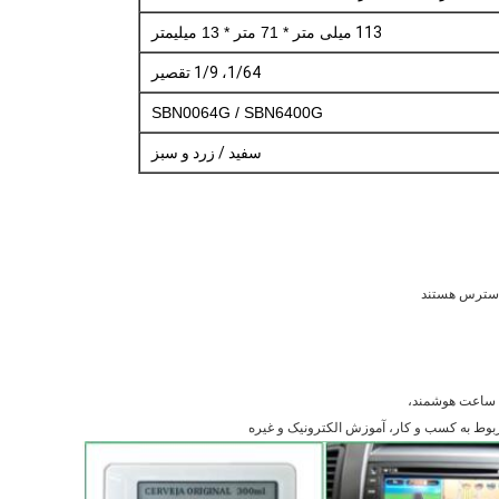
113
میلی متر * 71 متر * 13 میلیمتر
1/64، 1/9 تقصیر
SBN0064G / SBN6400G
سفید / زرد و سبز
 ساعت هوشمند،
بوط به کسب و کار، آموزش الکترونیک و غیره