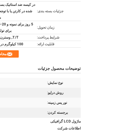
در کیسه ضد استاتیک بست
جزئیات بسته بندی:
شده در کارتن یا با توجه 
م
زمان تحویل:
برای تولی
شرایط پرداخت:
T/T, وسترن یونیون
قابلیت ارائه:
100 کیلوگرم در هر ماه
مخا
توضیحات محصول جزئیات
نوع نمایش:
روش درایو:
نور پس زمینه:
برجسته کردن:
ماژول LCD گرافیکی
اطلاعات شرکت