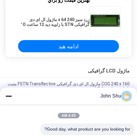
بهترين قيمت رو براي
زرد سبز 240 x 64 ماژول ال ای دی
گرافیکی STN با زاویه دید 12 ساعت O '
ادامه هید
ماژول LCD گرافیکی
COG 240 x 160 ماژول ال ای دی گرافیکی FSTN Transflective مثبت
با زاویه ساعت 6 O '
John Shu
5V STN زرد سبز 192 X 32 صفحه نمایش گرافیکی، ماژول نمایشگر
گرافیکی LCD
4:45 AM
COB STN آبی گرافیک ماژول ال سی دی 122 x 32 با نور پس زمینه
سفید برای پزشکی
Good day, what product are you looking for?