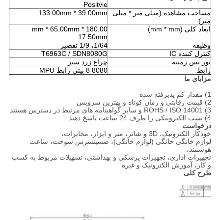
Positvie
مساحت مشاهده (میلی متر * میلی
133.00mm * 39.00mm
متر)
ابعاد کلی (mm * mm)
180.00
mm * 65.00mm *
17.50mm
وظیفه
1/64، 1/9 تقصیر
کنترل کننده IC
T6963C / SDN8080G
نور پس زمینه
چراغ زرد سبز
رابط
8080 8 بیتی رابط MPU
مزایای ما
1) مقدار کم پذیرفته شده
2) قیمت رقابتی و زمان کوتاه و بهترین سرویس
3) ROHS / ISO 14001 و سایر گواهینامه های مرتبط در دسترس هستند
4) پست الکترونیکی را ظرف 24 ساعت پاسخ دهید
درخواست
خودکار الکترونیک، 3D و شاتر، متر و ابزار، مخابرات،
لوازم خانگی خانگی (لوازم خانگی)، ضسبنسرس سوخت، ساعت
هوشمند،
تجهیزات اداری، تجهیزات پزشکی و بهداشتی، تسهیلات مربوط به کسب
و کار، آموزش الکترونیک و غیره
طرح کلی