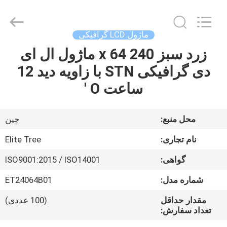
2026
Elite
Tree
Technology.
All
ماژول LCD گرافیکی
Rights
Reserved.
زرد سبز 240 x 64 ماژول ال ای
خانه
دی گرافیکی STN با زاویه دید 12
محصولات
ساعت O '
فیلم
محل منبع:
چین
های
نام تجاری:
Elite Tree
گواهی:
ISO9001:2015 / ISO14001
دربارهی
شماره مدل:
ET24064B01
ما
مقدار حداقل
(100 عددی)
تعداد سفارش:
کارخانه