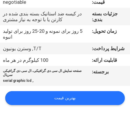
قیمت:
negotiable
تور
جزئیات بسته
در کیسه ضد استاتیک بسته بندی شده در
بندی:
کارتن یا با توجه به نیاز مشتری
کنترل
کیفیت
زمان تحویل:
5 روز برای نمونه و 20-25 روز برای تولید
انبوه
شرایط پرداخت:
T/T, وسترن یونیون
تماس
با
قابلیت ارائه:
100 کیلوگرم در هر ماه
ما
برجسته:
صفحه نمایش ال سی دی گرافیکی، ال سی دی گرافیکی
سریال
,
serial graphic lcd
اخبار
بهترین قیمت
درخواست
نقل قول