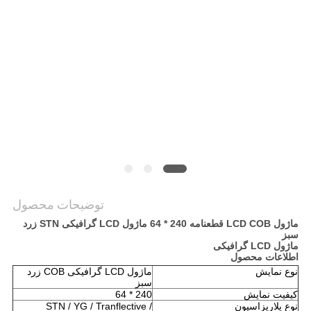
نقشه
سایت
حریم
خصوصی
توضیحات محصول
ماژول LCD COB قطعنامه 240 * 64 ماژول LCD گرافیکی STN زرد
سبز
ماژول LCD گرافیکی
اطلاعات محصول
نوع نمایش
ماژول LCD گرافیکی COB زرد
سبز
کیفیت نمایش
240 * 64
نوع پلاریزاسیون
STN / YG / Tranflective /